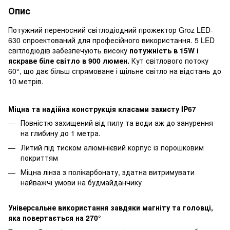
Опис
Потужний переносний світлодіодний прожектор Groz LED-
630 спроектований для професійного використання. 5 LED
світлодіодів забезпечують високу
потужність в 15W і
яскраве біле світло в 900 люмен.
Кут світлового потоку
60°, що дає більш спрямоване і щільне світло на відстань до
10 метрів.
Міцна та надійна конструкція класами захисту IP67
Повністю захищений від пилу та води аж до занурення
на глибину до 1 метра.
Литий під тиском алюмінієвий корпус із порошковим
покриттям
Міцна лінза з полікарбонату, здатна витримувати
найважчі умови на будмайданчику
Універсальне використання завдяки магніту та головці,
яка повертається на 270°