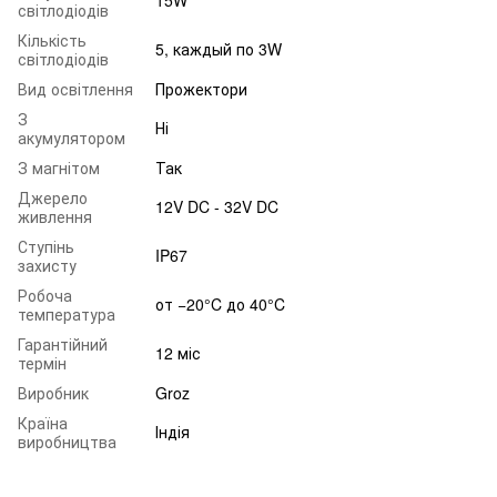
світлодіодів
Кількість
5, каждый по 3W
світлодіодів
Вид освітлення
Прожектори
З
Ні
акумулятором
З магнітом
Так
Джерело
12V DC - 32V DC
живлення
Ступінь
IP67
захисту
Робоча
от −20°C до 40°C
температура
Гарантійний
12 міс
термін
Виробник
Groz
Країна
Індія
виробництва