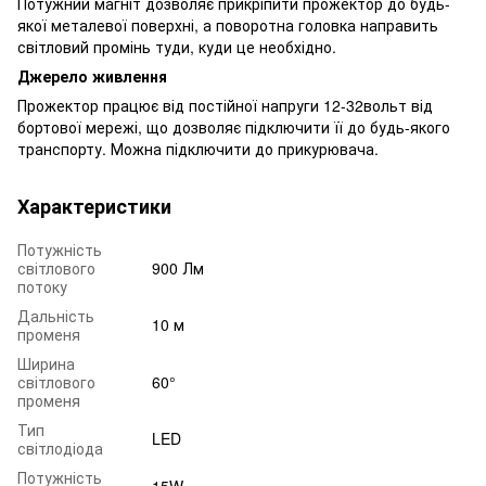
Потужний магніт дозволяє прикріпити прожектор до будь-
якої металевої поверхні, а поворотна головка направить
світловий промінь туди, куди це необхідно.
Джерело живлення
Прожектор працює від постійної напруги 12-32вольт від
бортової мережі, що дозволяє підключити її до будь-якого
транспорту. Можна підключити до прикурювача.
Характеристики
Потужність
світлового
900 Лм
потоку
Дальність
10 м
променя
Ширина
світлового
60°
променя
Тип
LED
світлодіода
Потужність
15W