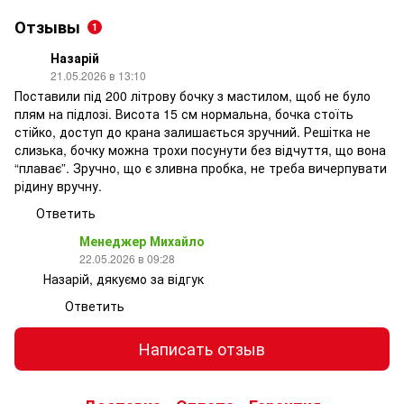
Отзывы
1
Назарій
21.05.2026 в 13:10
Поставили під 200 літрову бочку з мастилом, щоб не було
плям на підлозі. Висота 15 см нормальна, бочка стоїть
стійко, доступ до крана залишається зручний. Решітка не
слизька, бочку можна трохи посунути без відчуття, що вона
“плаває”. Зручно, що є зливна пробка, не треба вичерпувати
рідину вручну.
Ответить
Менеджер Михайло
22.05.2026 в 09:28
Назарій, дякуємо за відгук
Ответить
Написать отзыв