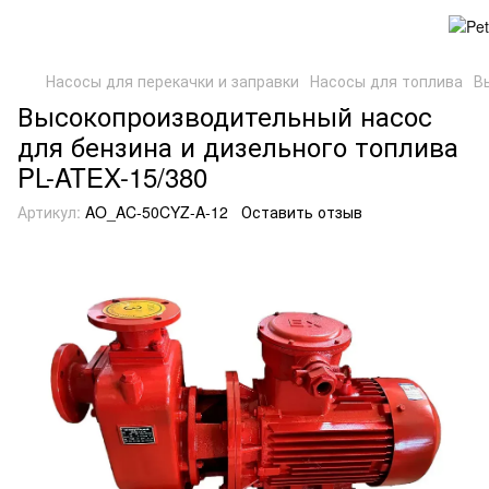
Насосы для перекачки и заправки
Насосы для топлива
В
Высокопроизводительный насос
для бензина и дизельного топлива
PL-ATEX-15/380
Артикул:
AO_AC-50CYZ-A-12
Оставить отзыв