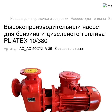
Насосы для перекачки и заправки
Насосы для топлива
В
Высокопроизводительный насос
для бензина и дизельного топлива
PL-ATEX-10/380
Артикул:
AO_AC-50CYZ-A-35
Оставить отзыв