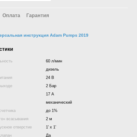
Оплата
Гарантия
ерсальная инструкция Adam Pumps 2019
стики
ьность
60 л/мин
дизель
итания
24 В
выходе
2 Бар
17 А
механический
счетчика
до 1%
го» всасывания
2 м
ускное отверстие
1' x 1'
клапан
Да