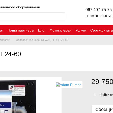
равочного оборудования
067 407-75-75
Перезвонить вам?
ат
Наши партнеры
Блог
Фотогалерея
Услуги
Сертификаты
аправки
Заправочная колонка WALL TECH 24-60
H 24-60
29 750
Войти
дл
%
Сообщит