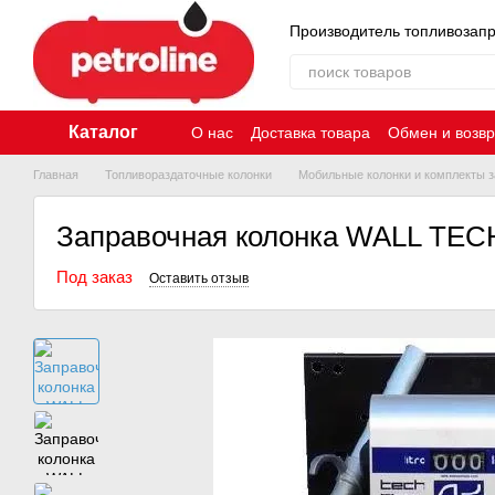
Перейти к основному контенту
Производитель топливозап
Каталог
О нас
Доставка товара
Обмен и возвр
Главная
Топливораздаточные колонки
Мобильные колонки и комплекты з
Заправочная колонка WALL TEC
Под заказ
Оставить отзыв