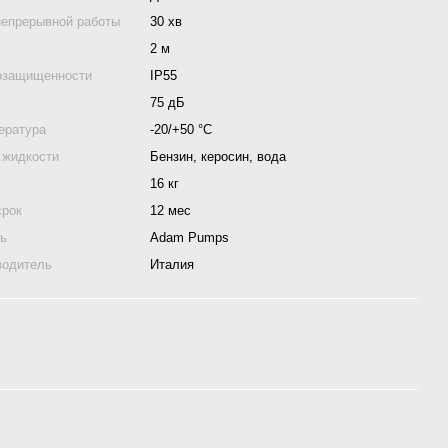
непрерывной работы
30 хв
2 м
озащищенности
IP55
а
75 дБ
ература
-20/+50 °С
 жидкости
Бензин, керосин, вода
16 кг
срок
12 мес
ль
Adam Pumps
водитель
Италия