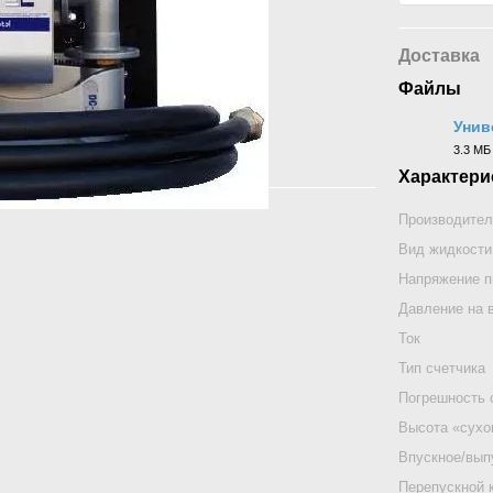
Доставка
Файлы
Унив
3.3 МБ
DOCX
Характери
Производител
Вид жидкости
Напряжение п
Давление на 
Ток
Тип счетчика
Погрешность 
Высота «сухо
Впускное/вып
Перепускной 