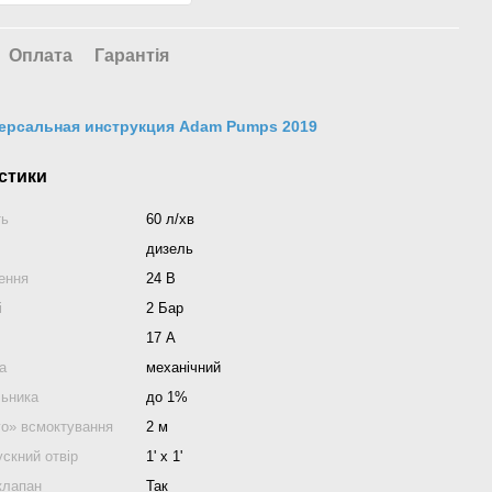
Оплата
Гарантія
ерсальная инструкция Adam Pumps 2019
стики
ть
60 л/хв
дизель
ення
24 В
і
2 Бар
17 А
а
механічний
льника
до 1%
го» всмоктування
2 м
скний отвір
1' x 1'
клапан
Так