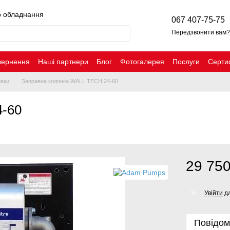
о обладнання
067 407-75-75
Передзвонити вам?
вернення
Наші партнери
Блог
Фотогалерея
Послуги
Серти
авки
Заправна колонка WALL TECH 24-60
4-60
29 750
Увійти
дл
%
Повідом