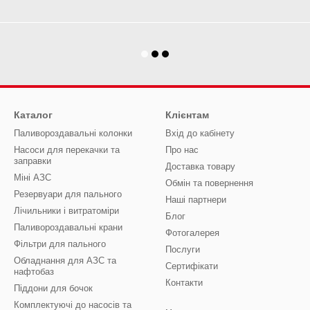
Каталог
Клієнтам
Паливороздавальні колонки
Вхід до кабінету
Насоси для перекачки та
Про нас
заправки
Доставка товару
Міні АЗС
Обмін та повернення
Резервуари для пального
Наші партнери
Лічильники і витратоміри
Блог
Паливороздавальні крани
Фотогалерея
Фільтри для пального
Послуги
Обладнання для АЗС та
Сертифікати
нафтобаз
Контакти
Піддони для бочок
Комплектуючі до насосів та