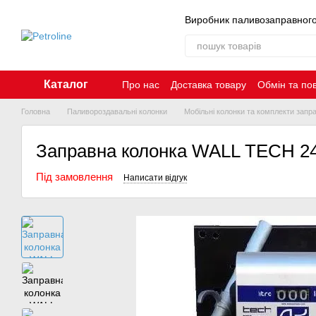
Перейти до основного контенту
Виробник паливозаправног
Каталог
Про нас
Доставка товару
Обмін та по
Контакти
Головна
Паливороздавальні колонки
Мобільні колонки та комплекти запр
Заправна колонка WALL TECH 2
Під замовлення
Написати відгук