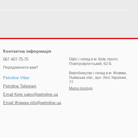
Контактна інформація
067 407-75-75
Офіс і склад в м. Київ, просп.
Повітрофлотський, 92-Б
Передзвонити вам?
Виробництво і склад в м. Жовква,
Львівська обл., вул. Лесі Українки,
Petroline Viber
77
Petroline Telegram
Мапа проїзду
Email Київ sales@petroline.ua
Email Жовква info@petroline.ua