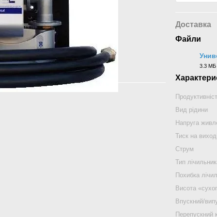
Доставка
Файли
Унив
3.3 МБ
DOCX
Характери
Продуктивніс
Вид рідини
Напруга живл
Тиск на виход
Струм
Тип лічильник
Похибка лічи
Висота «сухо
Впускний/випу
Перепускний 