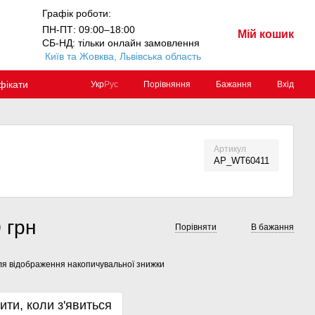
Графік роботи:
ПН-ПТ: 09:00–18:00
Мій кошик
СБ-НД: тільки онлайн замовлення
Київ та Жовква, Львівська область
фікати
Порівняння
Бажання
Вхід
Укр
Рус
Артикул
AP_WT60411
 грн
Порівняти
В бажання
я відображення накопичувальної знижки
ити, коли з'явиться