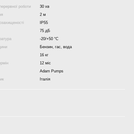
перервної роботи
30 хв
ня
2 м
гозахищеності
IP55
75 дБ
ратура
-20/+50 °С
дини
Бензин, гас, вода
16 кг
ермін
12 міс
Adam Pumps
ник
Італія