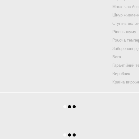
Макс. час без
Шнур живлен
Ступінь воло
Рівень шуму
Робоча темпе
Заборонені рі
Вага
Гарантійний т
Виробник
Країна вироб