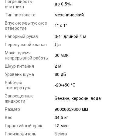
Погрешность
до 0,5%
счетчика
Тип пистолета
механический
Впускное/выпускное
1" x 1"
отверстие
Напорный рукав
3/4" длиной 4 м
Перепускной клапан
Да
Макс. время
30 мин
непрерывной работы
Шнур питания
2 м
Уровень шума
80 дБ
Рабочая
-20/+50 °С
температура
Запрещенные
Бензин, керосин, вода
жидкости
Размер
900х665х600 мм
Вес
34,5 кг
Гарантийный срок
12 мес
Производитель
Бенза