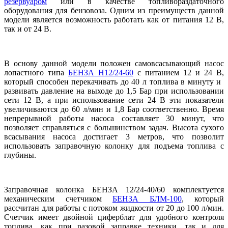
резервуаром
или в качестве топливораздаточного
оборудования для бензовоза. Одним из преимуществ данной
модели является возможность работать как от питания 12 В,
так и от 24 В.
В основу данной модели положен самовсасывающий насос
лопастного типа
БЕНЗА Н12/24-60
с питанием 12 и 24 В,
который способен перекачивать до 40 л топлива в минуту и ​​
развивать давление на выходе до 1,5 Бар при использовании
сети 12 В, а при использование сети 24 В эти показатели
увеличиваются до 60 л/мин и 1,8 Бар соответственно. Время
непрерывной работы насоса составляет 30 минут, что
позволяет справляться с большинством задач. Высота сухого
всасывания насоса достигает 3 метров, что позволит
использовать заправочную колонку для подъема топлива с
глубины.
Заправочная колонка БЕНЗА 12/24-40/60 комплектуется
механическим счетчиком
БЕНЗА БЛМ-100
, который
рассчитан для работы с потоком жидкости от 20 до 100 л/мин.
Счетчик имеет двойной циферблат для удобного контроля
топлива, как при разовой заправке техники, так и для