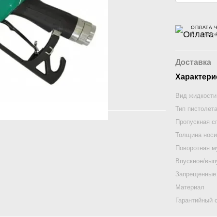
ОПЛАТА 
6 платеж
Доставка
Характери
Вид жидкости
Тип пистолет
Пропускная с
Толщина носи
Поворотная 
Впускное/вып
Запрещенные
Материал
Гарантийный 