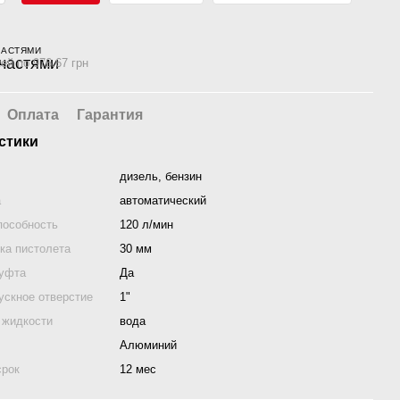
ЧАСТЯМИ
ей по 976.67 грн
Оплата
Гарантия
стики
дизель, бензин
а
автоматический
пособность
120 л/мин
ка пистолета
30 мм
муфта
Да
ускное отверстие
1"
 жидкости
вода
Алюминий
срок
12 мес