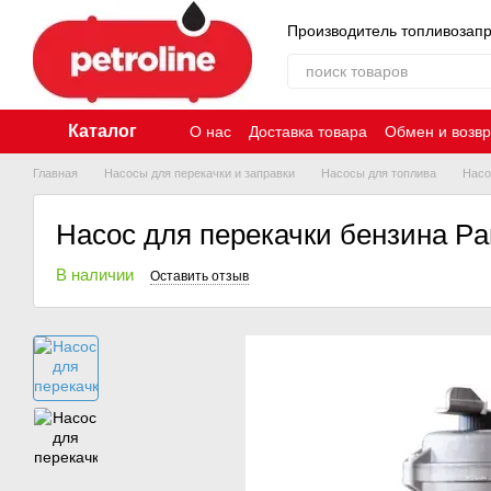
Перейти к основному контенту
Производитель топливозап
Каталог
О нас
Доставка товара
Обмен и возвр
Главная
Насосы для перекачки и заправки
Насосы для топлива
Насо
Насос для перекачки бензина Pan
В наличии
Оставить отзыв