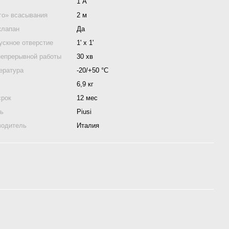
1 А
го» всасывания
2 м
клапан
Да
ускное отверстие
1' x 1'
непрерывной работы
30 хв
ература
-20/+50 °С
6,9 кг
срок
12 мес
ль
Piusi
водитель
Италия