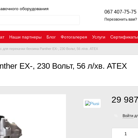
равочного оборудования
067 407-75-75
Перезвонить вам?
ат
Наши партнеры
Блог
Фотогалерея
Услуги
Сертификаты
с для перекачки бензина Panther EX-, 230 Вольт, 56 л/хв. ATEX
ther EX-, 230 Вольт, 56 л/хв. ATEX
29 987
Войти
дл
%