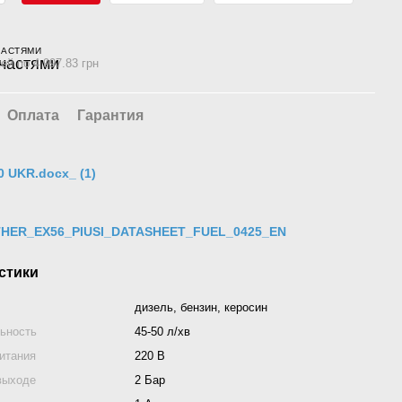
ЧАСТЯМИ
ей по 4 997.83 грн
Оплата
Гарантия
0 UKR.docx_ (1)
HER_EX56_PIUSI_DATASHEET_FUEL_0425_EN
стики
дизель, бензин, керосин
ьность
45-50 л/хв
итания
220 В
выходе
2 Бар