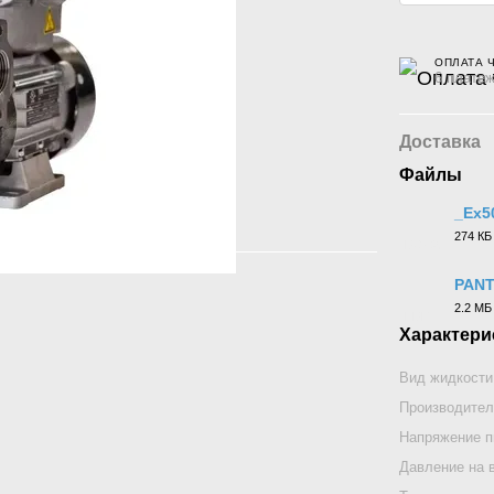
ОПЛАТА 
6 платеж
Доставка
Файлы
_Ex5
274 КБ
DOCX
PANT
2.2 МБ
PDF
Характери
Вид жидкости
Производител
Напряжение п
Давление на 