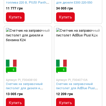
топлива 220 В, PIUSI Panther
для дизеля Е300 220-550
72
11 777 грн
34 005 грн
Купить
Купить
6
6
Артикул: PI_F00408100
Артикул: PI_F0040710A
Счетчик на заправочный
Счетчик на заправочный
пистолет для дизеля и
пистолет для AdBlue Piusi
бензина К24
К24
13 005 грн
12 209 грн
Купить
Купить