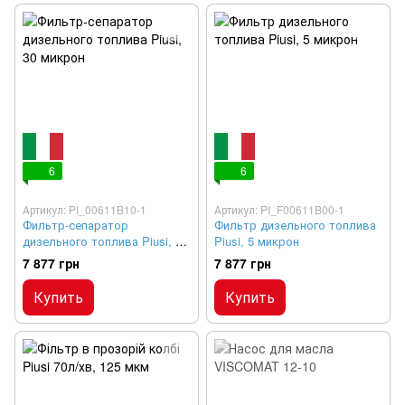
6
6
Артикул: PI_00611B10-1
Артикул: PI_F00611B00-1
Фильтр-сепаратор
Фильтр дизельного топлива
дизельного топлива Piusi, 30
Piusi, 5 микрон
микрон
7 877 грн
7 877 грн
Купить
Купить