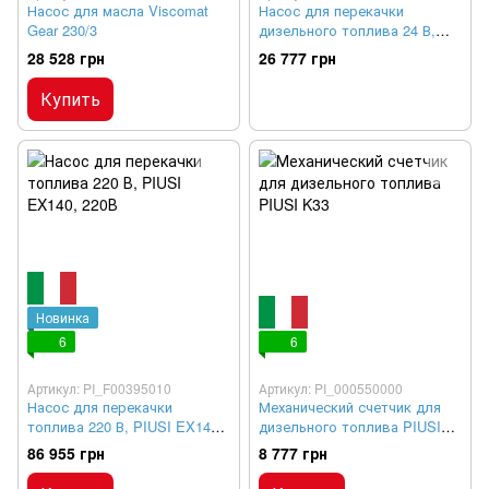
Насос для масла Viscomat
Насос для перекачки
Gear 230/3
дизельного топлива 24 В,
BIPUMP 24-85
28 528 грн
26 777 грн
Купить
Новинка
6
6
Артикул: PI_F00395010
Артикул: PI_000550000
Насос для перекачки
Механический счетчик для
топлива 220 В, PIUSI EX140,
дизельного топлива PIUSI
220В
K33
86 955 грн
8 777 грн