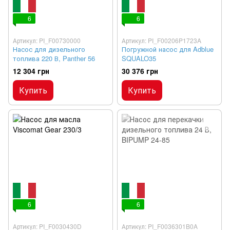
6
6
Артикул: PI_F00730000
Артикул: PI_F00206P1723A
Насос для дизельного
Погружной насос для Adblue
топлива 220 В, Panther 56
SQUALO35
12 304 грн
30 376 грн
Купить
Купить
6
6
Артикул: PI_F0030430D
Артикул: PI_F0036301B0A