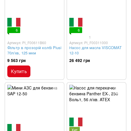
6
6
1
Артикул: PI_F00611B60
Артикул: PI_F00311000
Фільтр в прозорій колбі Piusi
Насос для масла VISCOMAT
70л/хв, 125 мкм
12-10
9 563 грн
26 492 грн
Купить
Хит