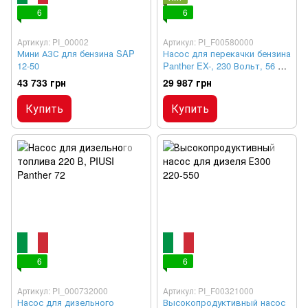
6
6
Артикул: PI_00002
Артикул: PI_F00580000
Мини АЗС для бензина SAP
Насос для перекачки бензина
12-50
Panther EX-, 230 Вольт, 56 л/
хв. ATEX
43 733 грн
29 987 грн
Купить
Купить
6
6
Артикул: PI_000732000
Артикул: PI_F00321000
Насос для дизельного
Высокопродуктивный насос