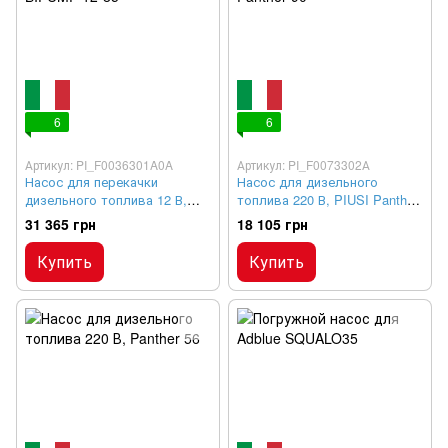
6
6
Артикул: PI_F0036301A0A
Артикул: PI_F0073302А
Насос для перекачки
Насос для дизельного
дизельного топлива 12 В,
топлива 220 В, PIUSI Panther
BIPUMP 12-85
90
31 365 грн
18 105 грн
Купить
Купить