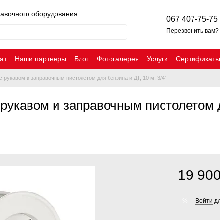
равочного оборудования
067 407-75-75
Перезвонить вам?
ат
Наши партнеры
Блог
Фотогалерея
Услуги
Сертификаты
с рукавом и заправочным пистолетом для бензина и ДТ, 10 м, 3/4"
 рукавом и заправочным пистолетом д
19 900
Войти
дл
%