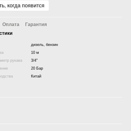
ь, когда появится
Оплата
Гарантия
стики
дизель, бензин
ва
10 м
аметр рукава
3/4"
ение
20 Бар
водства
Китай