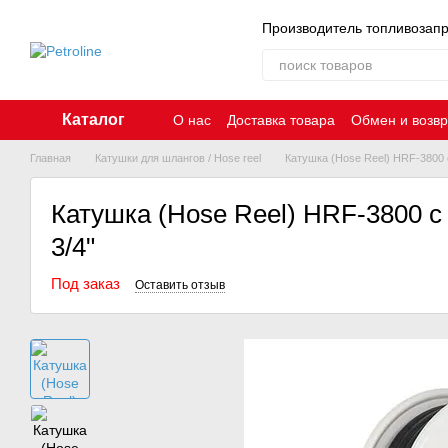
Перейти к основному контенту
Производитель топливозап
Каталог
О нас
Доставка товара
Обмен и возвр
Главная
Катушки для шлангов / Hose reel
Катушка (Hose Reel) HRF-3800 
Катушка (Hose Reel) HRF-3800 с
3/4"
Под заказ
Оставить отзыв