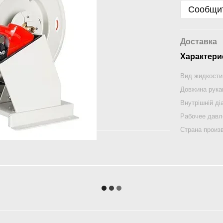
Сообщит
Доставка
Характери
Вид жидкости
Довжина рука
Внутрішній ді
Рабочее давл
Страна произ