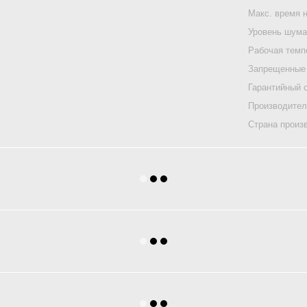
Макс. время 
Уровень шум
Рабочая темп
Запрещенные
Гарантийный 
Производите
Страна произ