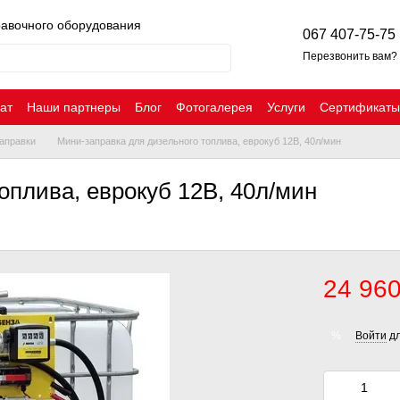
равочного оборудования
067 407-75-75
Перезвонить вам?
ат
Наши партнеры
Блог
Фотогалерея
Услуги
Сертификаты
аправки
Мини-заправка для дизельного топлива, еврокуб 12В, 40л/мин
оплива, еврокуб 12В, 40л/мин
24 960
Войти
дл
%