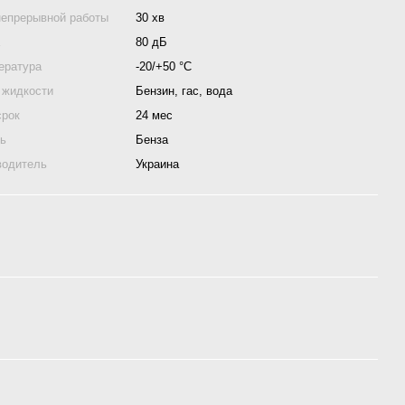
непрерывной работы
30 хв
а
80 дБ
ература
-20/+50 °С
 жидкости
Бензин, гас, вода
срок
24 мес
ль
Бенза
водитель
Украина