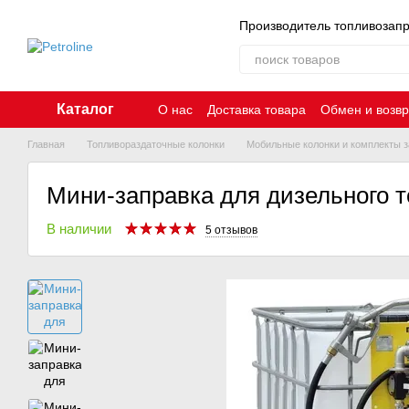
Перейти к основному контенту
Производитель топливозап
Каталог
О нас
Доставка товара
Обмен и возвр
Главная
Топливораздаточные колонки
Мобильные колонки и комплекты з
Мини-заправка для дизельного т
В наличии
5 отзывов