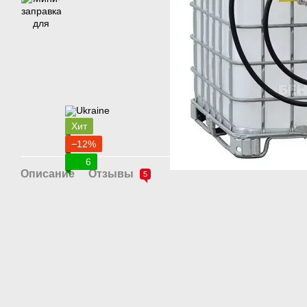
Хит
−12%
6
Описание
Отзывы
5