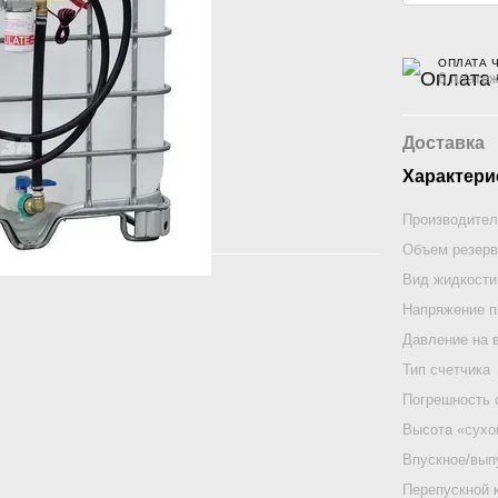
ОПЛАТА 
6 платеж
Доставка
Характери
Производител
Объем резерв
Вид жидкости
Напряжение п
Давление на 
Тип счетчика
Погрешность 
Высота «сухо
Впускное/вып
Перепускной 