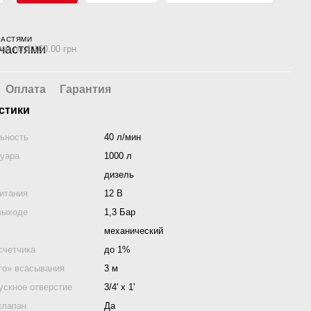
ЧАСТЯМИ
ей по 4 160.00 грн
Оплата
Гарантия
стики
ьность
40 л/мин
уара
1000 л
дизель
итания
12 В
выходе
1,3 Бар
механический
счетчика
до 1%
го» всасывания
3 м
ускное отверстие
3/4' x 1'
клапан
Да