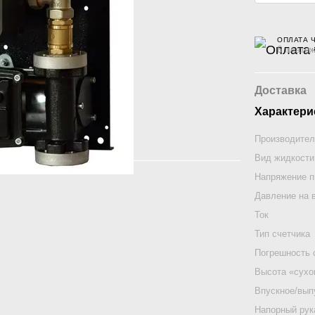
ОПЛАТА 
6 платеж
Доставка
Характери
Производител
Вид жидкости
Напряжение п
Давление на 
Ток
Тип счетчика
Погрешность 
Высота «сухо
Впускное/вып
Напорный рук