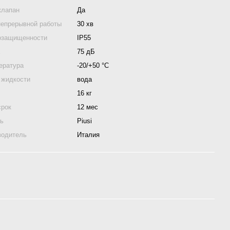
клапан
Да
непрерывной работы
30 хв
озащищенности
IP55
а
75 дБ
ература
-20/+50 °С
 жидкости
вода
16 кг
срок
12 мес
ль
Piusi
водитель
Италия