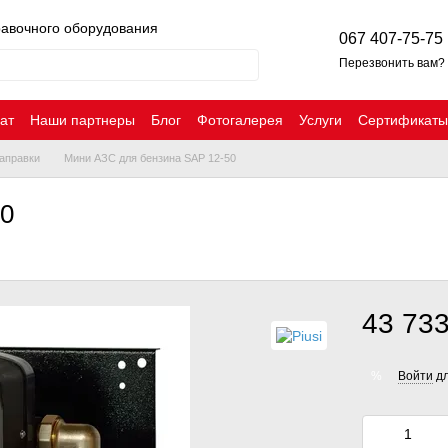
равочного оборудования
067 407-75-75
Перезвонить вам?
ат
Наши партнеры
Блог
Фотогалерея
Услуги
Сертификаты
аправки
Мини АЗС для бензина SAP 12-50
50
43 733
Войти
дл
%