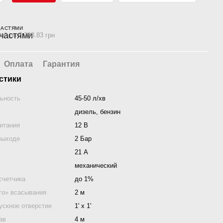
ЧАСТЯМИ
ей по 7 288.83 грн
Оплата
Гарантия
стики
ьность
45-50 л/хв
дизель, бензин
итания
12 В
выходе
2 Бар
21 А
механический
счетчика
до 1%
го» всасывания
2 м
ускное отверстие
1' x 1'
ав
4 м