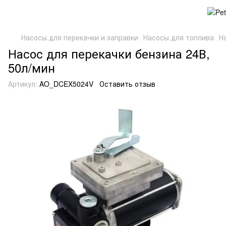
Насосы для перекачки и заправки
Насосы для топлива
Н
Насос для перекачки бензина 24В,
50л/мин
Артикул:
AO_DCEX5024V
Оставить отзыв