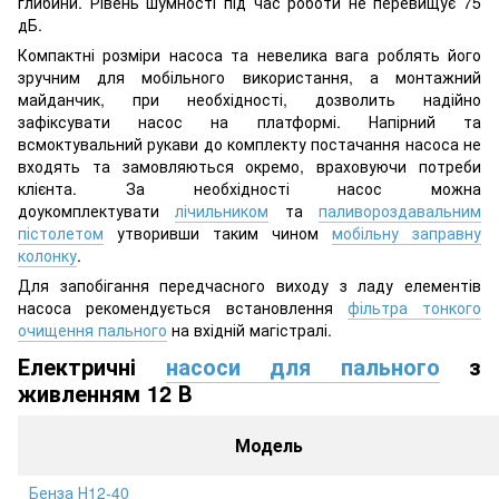
глибини. Рівень шумності під час роботи не перевищує 75
дБ.
Компактні розміри насоса та невелика вага роблять його
зручним для мобільного використання, а монтажний
майданчик, при необхідності, дозволить надійно
зафіксувати насос на платформі. Напірний та
всмоктувальний рукави до комплекту постачання насоса не
входять та замовляються окремо, враховуючи потреби
клієнта. За необхідності насос можна
доукомплектувати
лічильником
та
паливороздавальним
пістолетом
утворивши таким чином
мобільну заправну
колонку
.
Для запобігання передчасного виходу з ладу елементів
насоса рекомендується встановлення
фільтра тонкого
очищення пального
на вхідній магістралі.
Електричні
насоси для пального
з
живленням 12 В
Модель
Бенза Н12-40