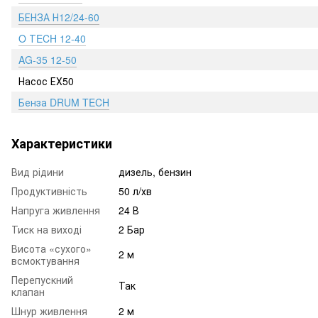
БЕНЗА Н12/24-60
O ТECH 12-40
AG-35 12-50
Насос ЕХ50
Бенза DRUM TECH
Характеристики
Вид рідини
дизель, бензин
Продуктивність
50 л/хв
Напруга живлення
24 В
Тиск на виході
2 Бар
Висота «сухого»
2 м
всмоктування
Перепускний
Так
клапан
Шнур живлення
2 м