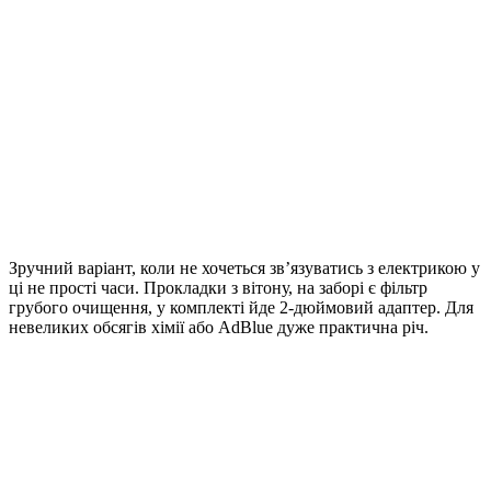
Зручний варіант, коли не хочеться зв’язуватись з електрикою у
ці не прості часи. Прокладки з вітону, на заборі є фільтр
грубого очищення, у комплекті йде 2-дюймовий адаптер. Для
невеликих обсягів хімії або AdBlue дуже практична річ.