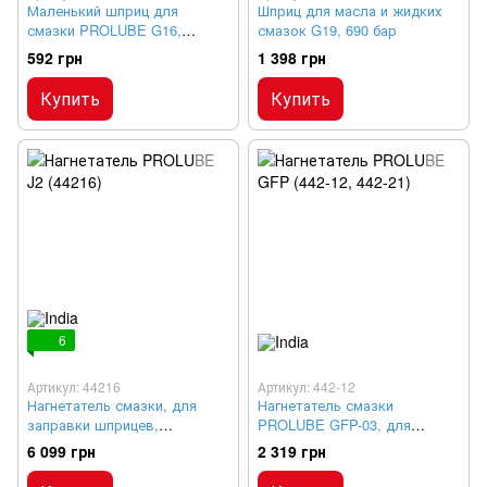
Маленький шприц для
Шприц для масла и жидких
смазки PROLUBE G16,
смазок G19, 690 бар
пистолетного типа со
592 грн
1 398 грн
стальной трубкой, 240 бар
Купить
Купить
6
Артикул: 44216
Артикул: 442-12
Нагнетатель смазки, для
Нагнетатель смазки
заправки шприцев,
PROLUBE GFP-03, для
профессиональный
заправки шприцев под
6 099 грн
2 319 грн
емкость 20 кг