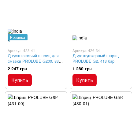
Новинка
Артикул: 423-41
Артикул: 426-34
Двухштоковый шприц для
Двухплунжерный шприц
смазки PROLUBE G200, 830
PROLUBE G2, 413 бар
бар
2 247 грн
1 280 грн
Купить
Купить