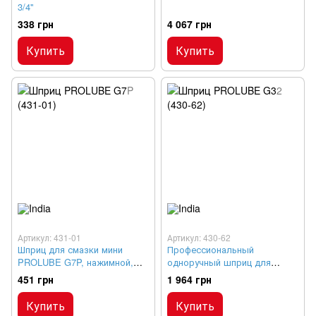
3/4''
338 грн
4 067 грн
Купить
Купить
Артикул: 431-01
Артикул: 430-62
Шприц для смазки мини
Профессиональный
PROLUBE G7P, нажимной,
одноручный шприц для
125 см³
смазки PROLUBE G32, 517
451 грн
1 964 грн
бар
Купить
Купить