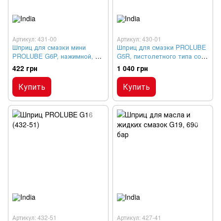
Артикул: 431-00
Артикул: 430-01
Шприц для смазки мини
Шприц для смазки PROLUBE
PROLUBE G6P, нажимной, 30
G5R, пистолетного типа со
см³
стальной трубкой, 345 бар
422 грн
1 040 грн
Купить
Купить
Артикул: 432-51
Артикул: 427-41