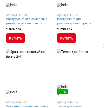
Артикул: 448-95
Артикул: 448-94
Инструмент для измерения
Инструмент для
резьбы пресс-масленок
разблокировки пресс-
масленок
1 074 грн
1 730 грн
Купить
Купить
6
Артикул: 443-87
Артикул: 44374
Кран пластиковый на бочку
Тачка для бочек