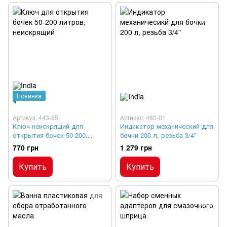
Новинка
Артикул: 443-85
Артикул: 480-01
Ключ неискрящий для
Индикатор механический для
открытия бочек 50-200
бочки 200 л, резьба 3/4"
литров, с пробками 2"
770 грн
1 279 грн
Купить
Купить