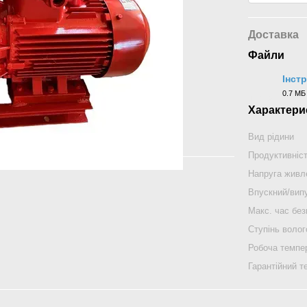
Доставка
Файли
Інст
0.7 МБ
DOCX
Характери
Вид рідини
Продуктивніс
Напруга живл
Впускний/випу
Макс. час без
Ступінь воло
Робоча темпе
Гарантійний т