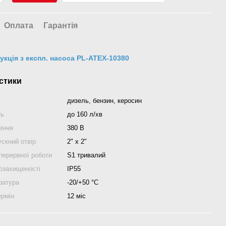
Оплата
Гарантія
рукція з експл. насоса PL-ATEX-10380
стики
дизель, бензин, керосин
ть
до 160 л/хв
ення
380 В
скний отвір
2" х 2"
перервної роботи
S1 тривалий
гозахищеності
IP55
ратура
-20/+50 °С
ермін
12 міс