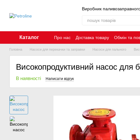
Перейти до основного контенту
Виробник паливозаправног
Каталог
Про нас
Доставка товару
Обмін та по
Контакти
Головна
Насоси для перекачки та заправки
Насоси для пального
Вис
Високопродуктивний насос для б
В наявності
Написати відгук