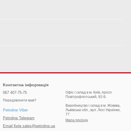
Контактна інформація
067 407-75-75
Офіс і склад в м. Київ, просп.
Повітрофлотський, 92-Б
Передзвонити вам?
Виробництво і склад в м. Жовква,
Львівська обл., вул. Лесі Українки,
Petroline Viber
77
Petroline Telegram
Мапа проїзду
Email Київ sales@petroline.ua