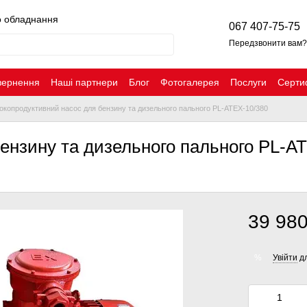
о обладнання
067 407-75-75
Передзвонити вам?
вернення
Наші партнери
Блог
Фотогалерея
Послуги
Серти
окопродуктивний насос для бензину та дизельного пального PL-ATEX-10/380
ензину та дизельного пального PL-A
39 980
Увійти
дл
%