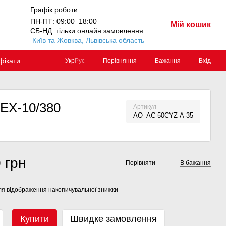
Графік роботи:
ПН-ПТ: 09:00–18:00
Мій кошик
СБ-НД: тільки онлайн замовлення
Київ та Жовква, Львівська область
фікати
Порівняння
Бажання
Вхід
Укр
Рус
TEX-10/380
Артикул
AO_AC-50CYZ-A-35
 грн
Порівняти
В бажання
я відображення накопичувальної знижки
Купити
Швидке замовлення