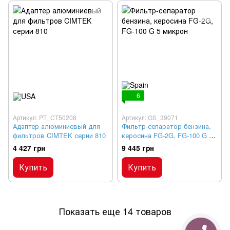
6
Артикул: PT_CT50208
Артикул: GS_39071
Адаптер алюминиевый для
Фильтр-сепаратор бензина,
фильтров CIMTEK серии 810
керосина FG-2G, FG-100 G 5
микрон
4 427 грн
9 445 грн
Купить
Купить
Показать еще 14 товаров