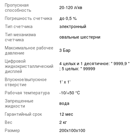
Пропускная
20-120 л/хв
способность
Погрешность счетчика
до 0,5 %
Тип счетчика
электронный
Тип механизма
овальные шестерни
счетчика
Максимальное рабочее
3 Бар
давление
Цифровой
4 целых и 1 десятичное: " 9999,9 "
жидкокристаллический
; 5 целых: " 99999
дисплей
Впускное/выпускное
1' x 1'
отверстие
Рабочая температура
-10/+50 °С
Запрещенные
вода
жидкости
Гарантийный срок
12 мес
Вес
2 кг
Размер
200x100x100