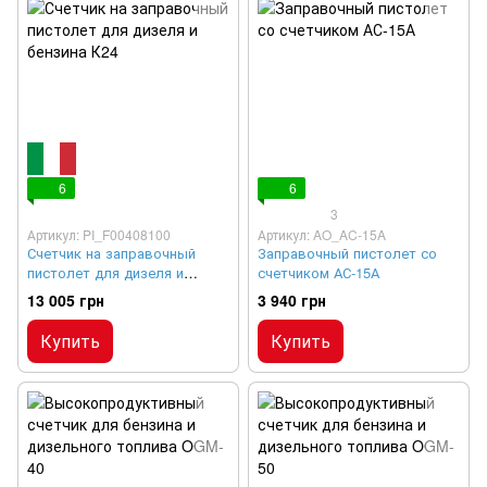
6
6
3
Артикул: PI_F00408100
Артикул: AO_AC-15A
Счетчик на заправочный
Заправочный пистолет со
пистолет для дизеля и
счетчиком АС-15А
бензина К24
13 005 грн
3 940 грн
Купить
Купить