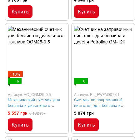
Купить
Купить
−10%
6
6
Артикул: AO_OGM25-0.5
Артикул: PL_FWFM007.01
Механический счетчик для
Счетчик на заправочный
бензина и дизельного
пистолет для бензина и
топлива OGM25-0.5
дизеля Petroline GM-120
5 557 грн
5 874 грн
6 182 грн
Купить
Купить