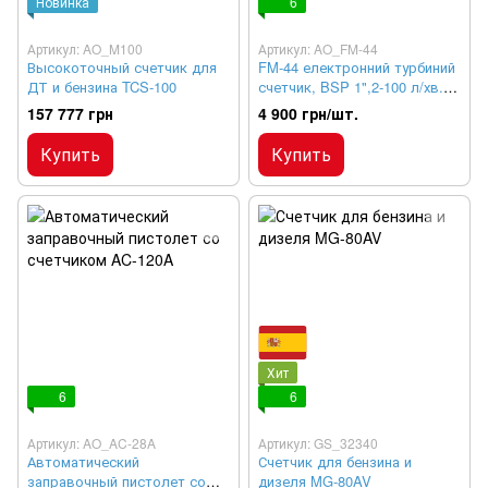
Новинка
6
Артикул: AO_M100
Артикул: AO_FM-44
Высокоточный счетчик для
FM-44 електронний турбиний
ДТ и бензина TCS-100
счетчик, BSP 1",2-100 л/хв.
Бензин, ДТ, АДБЛЮ
157 777 грн
4 900 грн/шт.
Купить
Купить
Хит
6
6
Артикул: AO_AC-28A
Артикул: GS_32340
Автоматический
Счетчик для бензина и
заправочный пистолет со
дизеля MG-80AV