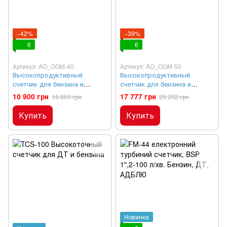
−42%
−39%
6
6
Артикул: AO_OGM-40
Артикул: AO_OGM-50
Высокопродуктивный
Высокопродуктивный
счетчик для бензина и
счетчик для бензина и
дизельного топлива OGM-40
дизельного топлива OGM-50
10 900 грн
17 777 грн
18 860 грн
29 202 грн
Купить
Купить
Новинка