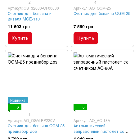
2
4
Артикул: GS_32600-CF00000
Артикул: AO_OGM-25
Счетчик для бензина и
Счетчик для бензина OGM-25
дизеля MGE-110
11 603 грн
7 560 грн
Купить
Купить
Новинка
6
6
1
Артикул: AO_OGM-PP220V
Артикул: AO_AC-18A
Счетчик для бензина OGM-25
Автоматический
преднабор доз
заправочный пистолет со
счетчиком AC-60A
9 700 грн
4 940 грн