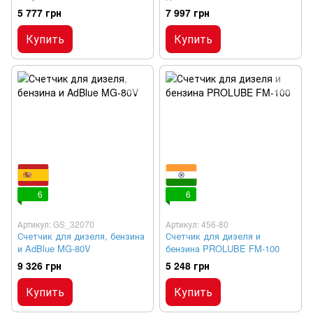
счетчиком AC-120A
5 777 грн
7 997 грн
Купить
Купить
6
6
Артикул: GS_32070
Артикул: 456-80
Счетчик для дизеля, бензина
Счетчик для дизеля и
и AdBlue MG-80V
бензина PROLUBE FM-100
9 326 грн
5 248 грн
Купить
Купить