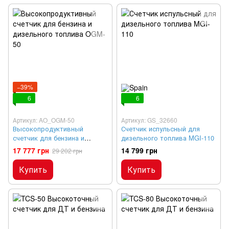
−39%
6
6
Артикул: AO_OGM-50
Артикул: GS_32660
Высокопродуктивный
Счетчик испульсный для
счетчик для бензина и
дизельного топлива MGI-110
дизельного топлива OGM-50
17 777 грн
14 799 грн
29 202 грн
Купить
Купить