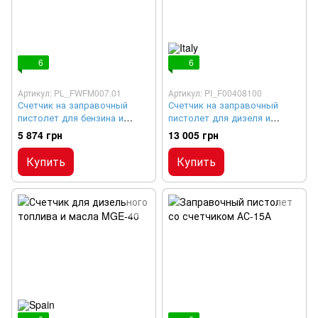
6
6
Артикул: PL_FWFM007.01
Артикул: PI_F00408100
Счетчик на заправочный
Счетчик на заправочный
пистолет для бензина и
пистолет для дизеля и
дизеля Petroline GM-120
бензина К24
5 874 грн
13 005 грн
Купить
Купить