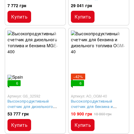
топлива и бензина MGE-250
7 772 грн
29 041 грн
Купить
Купить
−42%
6
6
Артикул: GS_32592
Артикул: AO_OGM-40
Высокопродуктивный
Высокопродуктивный
счетчик для дизельного
счетчик для бензина и
топлива и бензина MGE-400
дизельного топлива OGM-40
53 777 грн
10 900 грн
18 860 грн
Купить
Купить