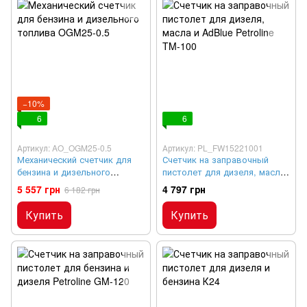
−10%
6
6
Артикул: AO_OGM25-0.5
Артикул: PL_FW15221001
Механический счетчик для
Счетчик на заправочный
бензина и дизельного
пистолет для дизеля, масла
топлива OGM25-0.5
и AdBlue Petroline TM-100
5 557 грн
4 797 грн
6 182 грн
Купить
Купить