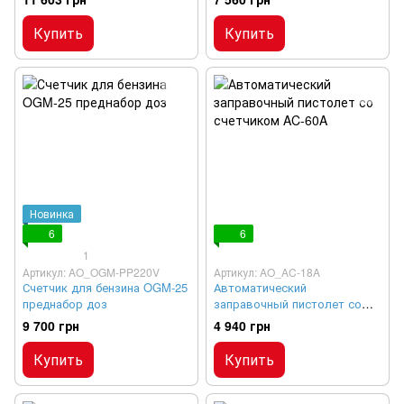
Купить
Купить
Новинка
6
6
1
Артикул: AO_OGM-PP220V
Артикул: AO_AC-18A
Счетчик для бензина OGM-25
Автоматический
преднабор доз
заправочный пистолет со
счетчиком AC-60A
9 700 грн
4 940 грн
Купить
Купить