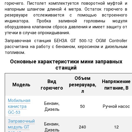
горючего. Пистолет комплектуется поворотной муфтой и
напорным шлангом длиной 4 метра. Остаток горючего в
резервуаре отслеживается с помощью встроенного
индикатора. Пробка заливной горловины модуля
оборудована клапаном сброса давления и имеет защиту от
утечки в случае опрокидывания.
Заправочная станция БЕНЗА GT 500-12 OGM Controller
рассчитана на работу с бензином, керосином и дизельным
топливом.
Основные характеристики мини заправных
станций
Объем
Вид
Напряжение
Модель
резервуара,
горючего
питание, В
л
Мобильная
Бензин,
канистра
50
Ручной насос
Дизель
GC-53
Заправочный
Бензин,
модуль GT
240
12
Дизель