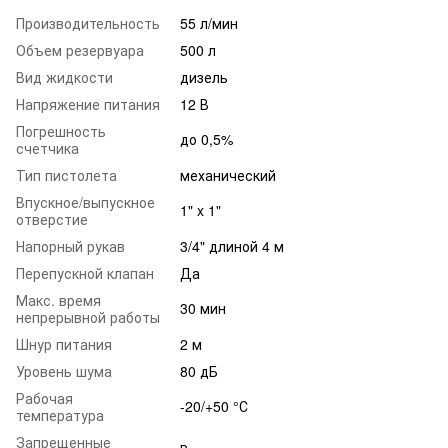
Производительность
55 л/мин
Объем резервуара
500 л
Вид жидкости
дизель
Напряжение питания
12 В
Погрешность
до 0,5%
счетчика
Тип пистолета
механический
Впускное/выпускное
1" x 1"
отверстие
Напорный рукав
3/4" длиной 4 м
Перепускной клапан
Да
Макс. время
30 мин
непрерывной работы
Шнур питания
2 м
Уровень шума
80 дБ
Рабочая
-20/+50 °С
температура
Запрещенные