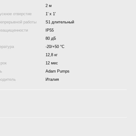
2 м
ускное отверстие
1' x 1'
непрерывной работы
S1 длительный
озащищенности
IP55
а
80 дБ
ература
-20/+50 °С
12,8 кг
срок
12 мес
ль
Adam Pumps
водитель
Италия