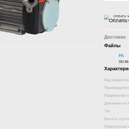
ОПЛАТА 
6 платеж
Доставка
Файлы
PA
352 КБ
PNG
Характери
Вид жидкости
Производител
Напряжение п
Давление на 
Ток
Высота «сухо
Перепускной 