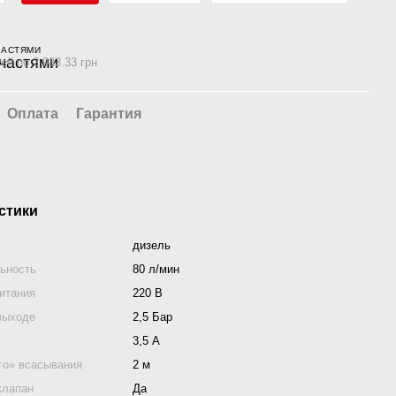
ЧАСТЯМИ
ей по 2 933.33 грн
Оплата
Гарантия
стики
дизель
ьность
80 л/мин
итания
220 В
выходе
2,5 Бар
3,5 А
го» всасывания
2 м
клапан
Да