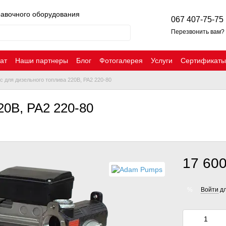
равочного оборудования
067 407-75-75
Перезвонить вам?
ат
Наши партнеры
Блог
Фотогалерея
Услуги
Сертификаты
с для дизельного топлива 220В, PA2 220-80
20В, PA2 220-80
17 600
Войти
дл
%