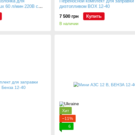
колонка для
Переносной комплект для заправки
ux 60 л/мин 220В с
дизтопливом BOX 12-40
олетом
7 500 грн
Купить
В наличии
Хит
−11%
6