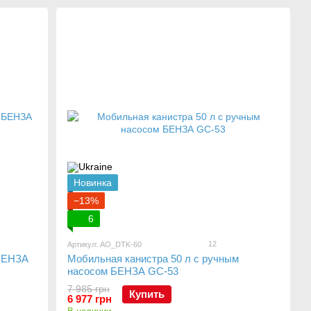
Новинка
−13%
6
12
Артикул: AO_DTK-60
 БЕНЗА
Мобильная канистра 50 л с ручным
насосом БЕНЗА GC-53
7 985 грн
Купить
6 977 грн