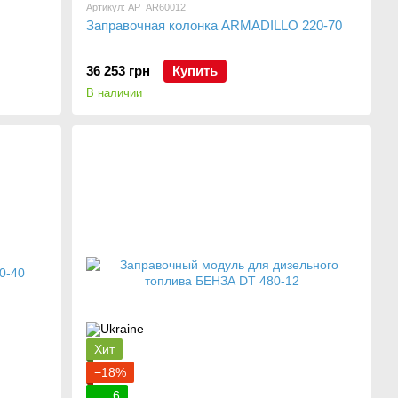
Артикул: AP_AR60012
Заправочная колонка ARMADILLO 220-70
36 253 грн
Купить
В наличии
Хит
−18%
6