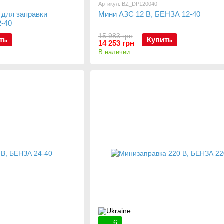
Артикул: BZ_DP120040
 для заправки
Мини АЗС 12 В, БЕНЗА 12-40
2-40
15 983 грн
ть
Купить
14 253 грн
В наличии
6