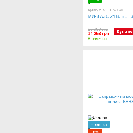
Артикул: BZ_DP240040
Мини АЗС 24 В, БЕНЗ
15 983 грн
Купить
14 253 грн
В наличии
Новинка
−8%