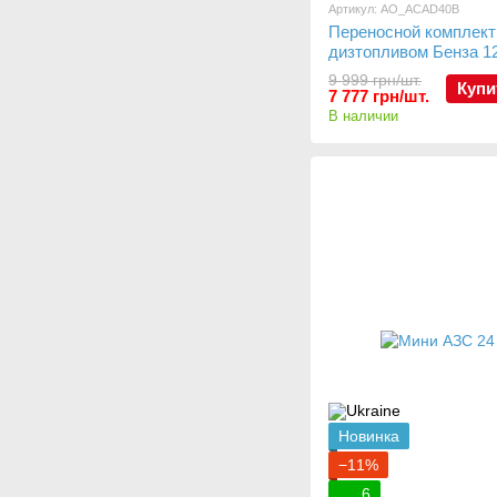
Артикул: AO_ACAD40B
Переносной комплект
дизтопливом Бенза 1
9 999 грн/шт.
Купи
7 777 грн/шт.
В наличии
Новинка
−11%
6