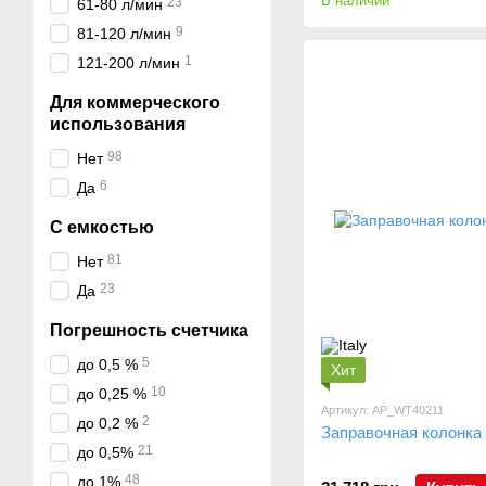
В наличии
23
61-80 л/мин
9
81-120 л/мин
1
121-200 л/мин
Для коммерческого
использования
98
Нет
6
Да
C емкостью
81
Нет
23
Да
Погрешность счетчика
5
до 0,5 %
Хит
10
до 0,25 %
Артикул: AP_WT40211
2
до 0,2 %
Заправочная колонка
21
до 0,5%
48
до 1%