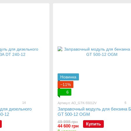
Новинка
−11%
6
14
6
Артикул: AO_GTK-55012V
для дизельного
Заправочный модуль для бензина
0-12
GT 500-12 OGM
49 998 грн
Купить
44 600 грн