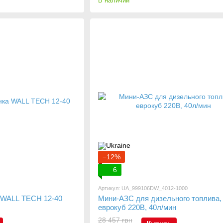
В наличии
−12%
6
Артикул: UA_999106DW_4012-1000
 WALL TECH 12-40
Мини-АЗС для дизельного топлива,
еврокуб 220В, 40л/мин
28 457 грн