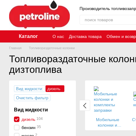
Перейти к основному контенту
Производитель топливозап
Каталог
О нас
Доставка товара
Обмен и возвр
Главная
Топливораздаточные колонки
Топливораздаточные колон
дизтоплива
Вид жидкости:
дизель
Очистить фильтр
Вид жидкости
104
дизель
Мобильные
С
колонки и
35
бензин
комплекты
2
масло