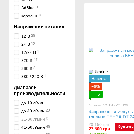
заправки
9
AdBlue
10
керосин
Напряжение питания
28
12 В
12
24 В
1
12/24 В
47
220 В
8
380 В
1
380 / 220 В
Новинка
−6%
Диапазон
производительности
6
1
до 10 л/мин
Артикул: AO_DTK-24012V
20
до 40 л/мин
Заправочный модуль 
топлива БЕНЗА DT 24
0
21-30 л/мин
29 150 грн
Купить
48
41-60 л/мин
27 500 грн