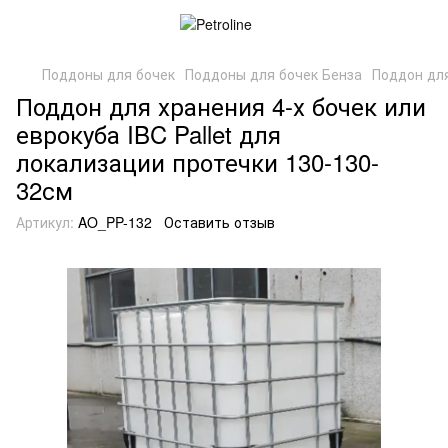
Поддоны для бочек
Поддоны для бочек Бенза
Поддон для
Поддон для хранения 4-х бочек или
еврокуба IBC Pallet для
локализации протечки 130-130-
32см
Артикул:
AO_PP-132
Оставить отзыв