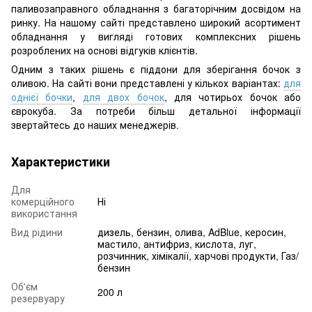
паливозаправного обладнання з багаторічним досвідом на
ринку. На нашому сайті представлено широкий асортимент
обладнання у вигляді готових комплексних рішень
розроблених на основі відгуків клієнтів.
Одним з таких рішень є піддони для зберігання бочок з
оливою. На сайті вони представлені у кількох варіантах:
для
однієї бочки
,
для двох бочок
, для чотирьох бочок або
єврокуба. За потреби більш детальної інформації
звертайтесь до наших менеджерів.
Характеристики
Для
комерційного
Ні
використання
Вид рідини
дизель, бензин, олива, AdBlue, керосин,
мастило, антифриз, кислота, луг,
розчинник, хімікалії, харчові продукти, Газ/
бензин
Об'єм
200 л
резервуару