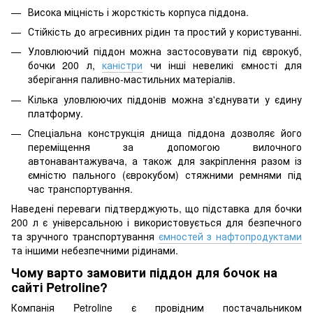
Висока міцність і жорсткість корпуса піддона.
Стійкість до агресивних рідин та простий у користуванні.
Уловлюючий піддон можна застосовувати під єврокуб,
бочки 200 л,
каністри
чи інші невеликі ємності для
зберігання паливно-мастильних матеріалів.
Кілька уловлюючих піддонів можна з'єднувати у єдину
платформу.
Спеціальна конструкція днища піддона дозволяє його
переміщення за допомогою вилочного
автонавантажувача, а також для закріплення разом із
ємністю пального (єврокубом) стяжними ремнями під
час транспортування.
Наведені переваги підтверджують, що підставка для бочки
200 л є універсальною і використовується для безпечного
та зручного транспортування
ємностей з нафтопродуктами
та іншими небезпечними рідинами.
Чому варто замовити піддон для бочок на
сайті Petroline?
Компанія Petroline є провідним постачальником