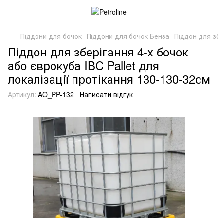
Піддони для бочок
Піддони для бочок Бенза
Піддон для зб
Піддон для зберігання 4-х бочок
або єврокуба IBC Pallet для
локалізації протікання 130-130-32см
Артикул:
AO_PP-132
Написати відгук