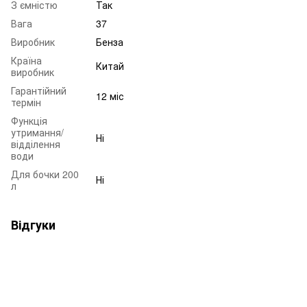
З ємністю
Так
Вага
37
Виробник
Бенза
Країна
Китай
виробник
Гарантійний
12 міс
термін
Функція
утримання/
Ні
відділення
води
Для бочки 200
Ні
л
Відгуки