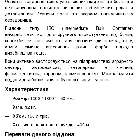
Основне завдання таких уловлюючих піддонів це безпечне
перекачування пального чи інших небезпечних рідин з
дотриманням безпеки праці та охорони навколишнього
середовища.
Піддони типу IBC (Intermediate Bulk Container)
використовуються для зручного користування під бочки,
єврокуби чи інші ємності для бензину, дизпалива, гасу,
оливи, хімічно агресивних рідин, фарби, відходів
виробництва тощо.
Вони активно застосовуються на підприємствах аграрного
сектору, автосервісах, автопарках, в хімічній,
фармацевтичній, харчовій промисловостях. Можна купити
піддони для бочок і для побутового користування.
Характеристики
Розмір:
1300 * 1300 * 150 мм.
Вага:
32 кг.
Об'єм:
150 літрів.
Статичне навантаження:
до 1400 кг.
Переваги даного піддона