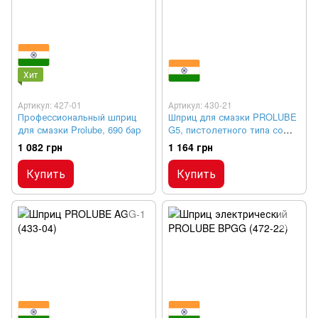
Хит
Артикул: 427-01
Артикул: 430-21
Профессиональный шприц
Шприц для смазки PROLUBE
для смазки Prolube, 690 бар
G5, пистолетного типа со
шлангом 345 бар
1 082 грн
1 164 грн
Купить
Купить