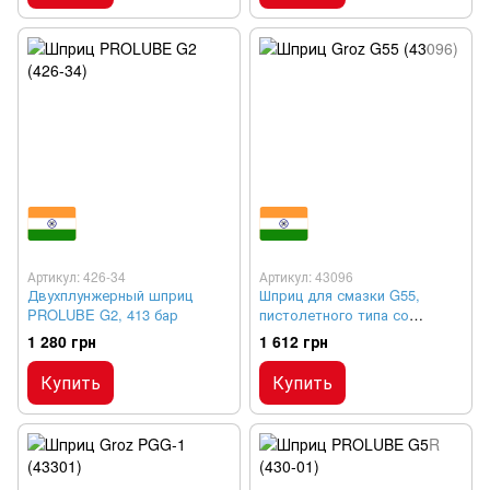
Артикул: 426-34
Артикул: 43096
Двухплунжерный шприц
Шприц для смазки G55,
PROLUBE G2, 413 бар
пистолетного типа со
шлангом, 345 бар
1 280 грн
1 612 грн
Купить
Купить