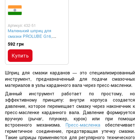
Артикул: 432-51
Маленький шприц для
смазки PROLUBE G16,
пистолетного типа со
592 грн
стальной трубкой, 240 бар
Купить
Шприц для смазки карданов — это специализированный
инструмент, предназначенный для подачи смазочных
материалов в узлы карданного вала через пресс-масленки.
Данный инструмент работает по простому, но
эффективному принципу: внутри корпуса создается
давление, которое перемещает смазку через наконечник к
пресс-масленке карданного вала. Давление формируется
вручную (рычаг, плунжер, курок) или при помощи
встроенного механизма.
Пресс-масленка
обеспечивает
герметичное соединение, предотвращая утечку смазки.
Такие шприцы применяются для регулярного технического