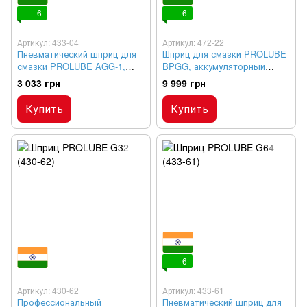
6
6
Артикул: 433-04
Артикул: 472-22
Пневматический шприц для
Шприц для смазки PROLUBE
смазки PROLUBE AGG-1,
BPGG, аккумуляторный
непрерывная подача
электрический, 413 бар
3 033 грн
9 999 грн
Купить
Купить
6
Артикул: 430-62
Артикул: 433-61
Профессиональный
Пневматический шприц для