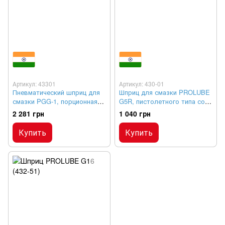
Артикул: 43301
Артикул: 430-01
Пневматический шприц для
Шприц для смазки PROLUBE
смазки PGG-1, порционная
G5R, пистолетного типа со
подача
стальной трубкой, 345 бар
2 281 грн
1 040 грн
Купить
Купить