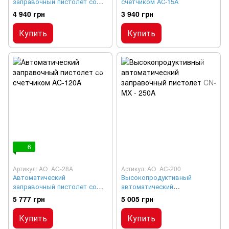
заправочный пистолет со
счетчиком АС-15А
счетчиком AC-60A
4 940 грн
3 940 грн
Купить
Купить
6
Артикул: AO_AC-28A
Артикул: AO_AC-200
Автоматический
Высокопродуктивный
заправочный пистолет со
автоматический
счетчиком AC-120A
заправочный пистолет CN-
5 777 грн
5 005 грн
MX - 250A
Купить
Купить