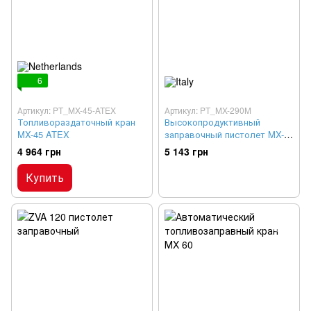
6
Артикул: PT_MX-45-ATEX
Артикул: PT_MX-290M
Топливораздаточный кран
Высокопродуктивный
MX-45 ATEX
заправочный пистолет MX-
290M
4 964 грн
5 143 грн
Купить