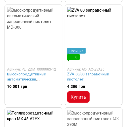
Новинка
6
Артикул: PL_ZDM_0000063-12
Артикул: AO_AC-ZVA80
Высокопродуктивный
ZVA 50/80 заправочный
автоматический
пистолет
заправочный пистолет MD-
10 001 грн
4 266 грн
300
Купить