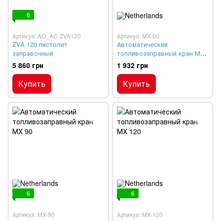
6
Артикул: AO_AC-ZVA120
Артикул: MX-60
ZVA 120 пистолет
Автоматический
заправочный
топливозаправный кран МX
60
5 860 грн
1 932 грн
Купить
Купить
6
6
Артикул: MX-90
Артикул: MX-120