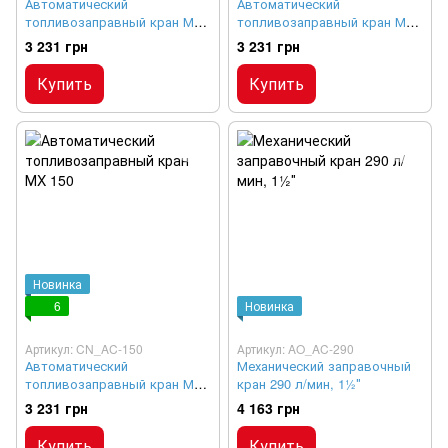
Автоматический
Автоматический
топливозаправный кран МX
топливозаправный кран МX
90
120
3 231 грн
3 231 грн
Купить
Купить
Новинка
6
Новинка
Артикул: CN_AC-150
Артикул: AO_AC-290
Автоматический
Механический заправочный
топливозаправный кран МX
кран 290 л/мин, 1½″
150
3 231 грн
4 163 грн
Купить
Купить