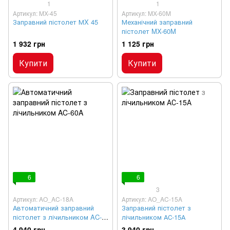
1
1
Артикул: MX-45
Артикул: MX-60M
Заправний пістолет МX 45
Механічний заправний
пістолет MX-60M
1 932 грн
1 125 грн
Купити
Купити
6
6
3
Артикул: AO_AC-18A
Артикул: AO_AC-15A
Автоматичний заправний
Заправний пістолет з
пістолет з лічильником AC-
лічильником АС-15А
60A
4 940 грн
3 940 грн