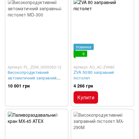
Новинка
6
Артикул: PL_ZDM_0000063-12
Артикул: AO_AC-ZVA80
Високопродуктивний
ZVA 50/80 заправний
автоматичний заправний
пістолет
пістолет MD-300
10 001 грн
4 266 грн
Купити