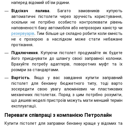
наперед відомий об’єм рідини.
Відсікач палива
. Багато замовників купують
автоматичні пістолети через зручність користування,
оскільки не потрібно особисто контролювати рівень
наповненості баку автомобіля або непрозорих каністр чи
резервуарів
. Тим більше це складно робити коли ємність
не є прозорою а наслідком може стати небажане
протікання.
Підключення
. Купуючи пістолет продумайте як будете
його приєднувати до шлангу своєї заправної колонки.
Врахуйте потребу адаптерів, поворотних муфт та їх
розміри за стандартами.
Вартість
. Якщо у вас завдання купити заправний
пістолет для бензину бюджетного типу, тоді варто
зосередити свою увагу алюмінієвих чи пластикових
механічних пістолетах. Поряд з цим потрібно розуміти,
що дешеві моделі пристроїв можуть мати менший термін
експлуатації.
Переваги співпраці з компанією Петролайн
Купити пістолет для заправки бензину краще у відомих та