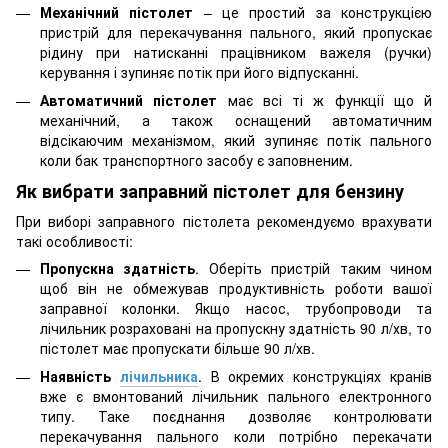
Механічний пістолет
– це простий за конструкцією
пристрій для перекачування пального, який пропускає
рідину при натисканні працівником важеля (ручки)
керування і зупиняє потік при його відпусканні.
Автоматичний пістолет
має всі ті ж функції що й
механічний, а також оснащений автоматичним
відсікаючим механізмом, який зупиняє потік пального
коли бак транспортного засобу є заповненим.
Як вибрати заправний пістолет для бензину
При виборі заправного пістолета рекомендуємо врахувати
такі особливості:
Пропускна здатність
. Оберіть пристрій таким чином
щоб він не обмежував продуктивність роботи вашої
заправної колонки. Якщо насос, трубопроводи та
лічильник розраховані на пропускну здатність 90 л/хв, то
пістолет має пропускати більше 90 л/хв.
Наявність
лічильника
. В окремих конструкціях кранів
вже є вмонтований лічильник пального електронного
типу. Таке поєднання дозволяє контролювати
перекачування пального коли потрібно перекачати