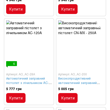
Купити
Купити
6
Артикул: AO_AC-28A
Артикул: AO_AC-200
Автоматичний заправний
Високопродуктивний
пістолет з лічильником AC-
автоматичний заправний
120A
пістолет CN-MX - 250A
5 777 грн
5 005 грн
Купити
Купити