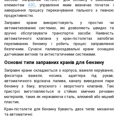
елементом
АЗС
, управління яким визначає початок і
завершення процесу перекачування пального з певною
продуктивністю.
Заправні крани використовують у простих чи
автоматизованих системах, які дозволяють швидко та
зручно обслуговувати транспортні засоби. Наявність
автоматичного клапана у кран-пістолетах запобігає
переливанню бензину і робить процес заправляння
безпечним. Сучасні паливороздавальні крани оснащені
датчиками витоків та антистатичними системами.
Основні типи заправних кранів для бензину
Заправні крани складаються з корпуса, важеля керування,
фіксатора важеля, носика, адаптера під рукав,
автоматичного відсікача палива, каналу виведення пари
бензину з баку, впускного і зворотного клапанів. Такі
пристрої виготовляються із стійких хімічних речовин
матеріалів, таких як нержавіюча сталь, алюміній або міцний
пластик.
Кран-пістолети для бензину бувають двох типів: механічні
та автоматичні: