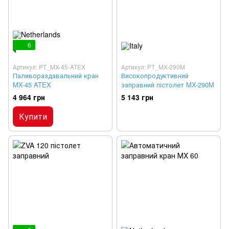
6
Артикул: PT_MX-45-ATEX
Артикул: PT_MX-290M
Паливораздавальний кран
Високопродуктивний
MX-45 ATEX
заправний пістолет MX-290M
4 964 грн
5 143 грн
Купити