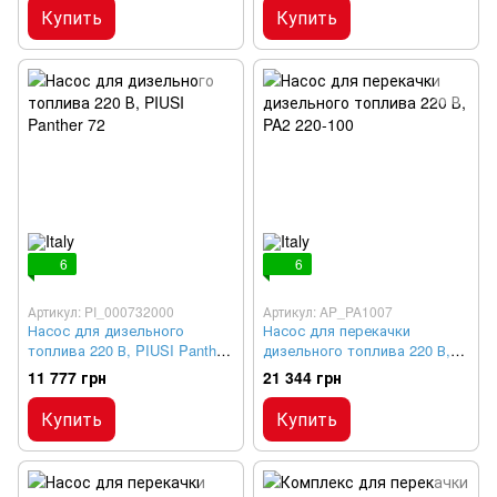
Купить
Купить
6
6
Артикул: PI_000732000
Артикул: AP_PA1007
Насос для дизельного
Насос для перекачки
топлива 220 В, PIUSI Panther
дизельного топлива 220 В,
72
PA2 220-100
11 777 грн
21 344 грн
Купить
Купить