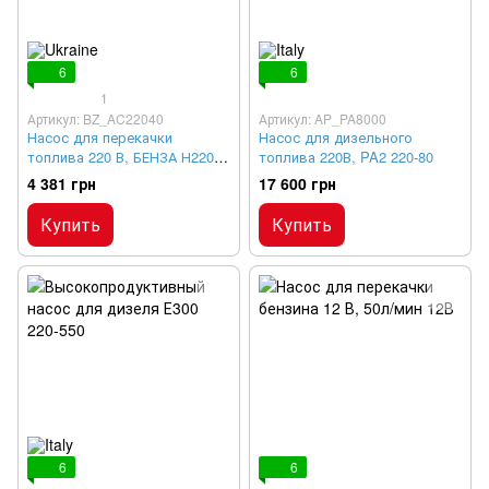
6
6
1
Артикул: BZ_AC22040
Артикул: AP_PA8000
Насос для перекачки
Насос для дизельного
топлива 220 В, БЕНЗА Н220-
топлива 220В, PA2 220-80
40
4 381 грн
17 600 грн
Купить
Купить
6
6