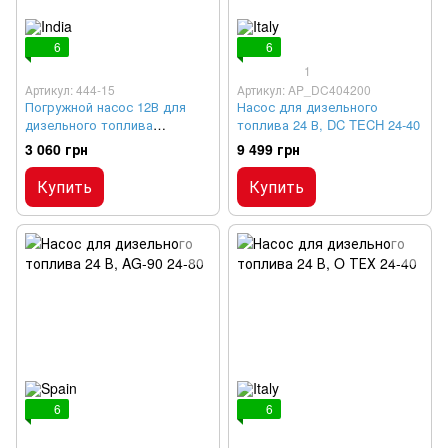
6
6
1
Артикул: 444-15
Артикул: AP_DC404200
Погружной насос 12В для
Насос для дизельного
дизельного топлива
топлива 24 В, DC TECH 24-40
PROLUBE с шлангом и
3 060 грн
9 499 грн
краном
Купить
Купить
6
6