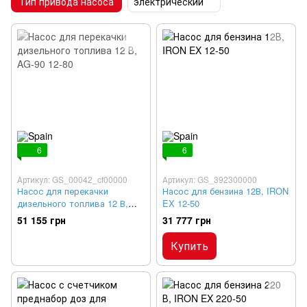
Тип привода насоса
электрический
6
6
Артикул: GS_00042_cf00000
Артикул: GS_392300000
Насос для перекачки
Насос для бензина 12В, IRON
дизельного топлива 12 В,
EX 12-50
AG-90 12-80
51 155 грн
31 777 грн
Купить