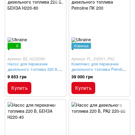
6
Новинка
Артикул: BZ_AC22080
Артикул: PL_DIZ001_PK2
Насос для перекачки
Комплекс для перекачки
дизельного топлива 220 В,
дизельного топлива Petroline
БЕНЗА Н220-80
ПК 200
9 853 грн
39 000 грн
Купить
Купить