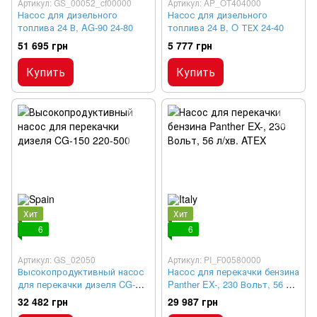
Артикул: GS_00052_cf00000
Артикул: AP_OT404000
Насос для дизельного
Насос для дизельного
топлива 24 В, AG-90 24-80
топлива 24 В, O ТЕХ 24-40
51 695 грн
5 777 грн
Купить
Купить
Хит
Хит
6
6
Артикул: GS_02050
Артикул: PI_F00580000
Высокопродуктивный насос
Насос для перекачки бензина
для перекачки дизеля CG-
Panther EX-, 230 Вольт, 56 л/
150 220-500
хв. ATEX
32 482 грн
29 987 грн