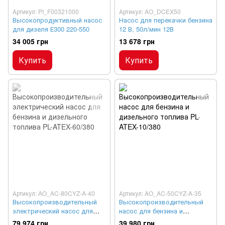
Артикул: PI_F00321000
Артикул: AO_DCEX50
Высокопродуктивный насос
Насос для перекачки бензина
для дизеля Е300 220-550
12 В, 50л/мин 12В
34 005 грн
13 678 грн
Купить
Купить
Артикул: AO_AC-80CYZ-A-40
Артикул: AO_AC-50CYZ-A-35
Высокопроизводительный
Высокопроизводительный
электрический насос для
насос для бензина и
бензина и дизельного
дизельного топлива PL-
79 974 грн
39 980 грн