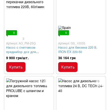
6
6
3
Артикул: AO_PM-25Q
Артикул: GS_10035
Насос с счетчиком
Насос для бензина 220 В,
преднабор доз для
IRON EX 220-50
перекачки дизельного
9 900 грн/шт.
36 164 грн
топлива 220В, 60л\мин
Купить
Купить