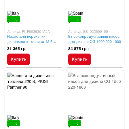
6
6
Артикул: PI_F0036301A0A
Артикул: GS_022600100
Насос для перекачки
Высокопродуктивный насос
дизельного топлива 12 В,
для дизеля CG-1000 220-1000
BIPUMP 12-85
31 365 грн
84 875 грн
Купить
Купить
6
6