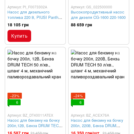
Артикул: PI_F0073302А
Артикул: GS_022500000
Насос для дизельного
Высокопродуктивный насос
топлива 220 В, PIUSI Panther
для дизеля CG-1600 220-1600
90
18 105 грн
88 659 грн
Купить
−23%
−24%
6
6
Артикул: BZ_DT40011ATEX
Артикул: BZ_ACEX76A
Насос для бензину на бочку
Насос для бензину на бочку
200л,12В, Бенза DRUM TECH
200л, 220В, Бенза DRUM
50 л/хв., шланг 4 м,
TECH 50 л/хв., шланг 4 м,
16 587 грн
16 350 грн/шт.
21 458 грн
21 458 грн