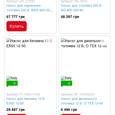
Артикул: GS_27580
Артикул: GS_3916
Насос для перекачки
Насос для топлива 220 В,
топлива 220 В, BAG-800 220-
AG-800 220-80
150
67 777 грн
48 297 грн
Купить
6
6
Артикул: PI_F00371000
Артикул: AP_OT402000
Насос для бензина 12 В,
Насос для дизельного
EХ50 12-50
топлива 12 В, O ТЕХ 12-40
29 887 грн
6 496 грн