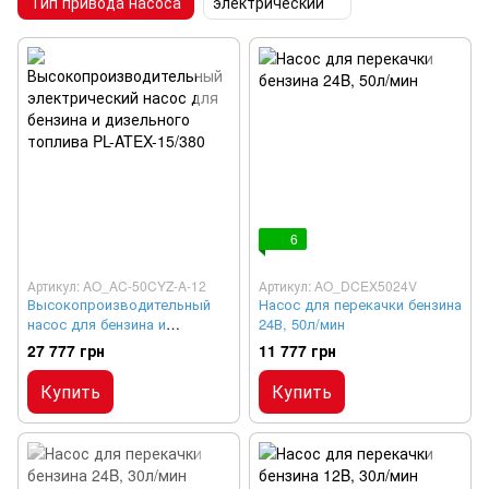
Тип привода насоса
электрический
6
Артикул: AO_AC-50CYZ-A-12
Артикул: AO_DCEX5024V
Высокопроизводительный
Насос для перекачки бензина
насос для бензина и
24В, 50л/мин
дизельного топлива PL-
27 777 грн
11 777 грн
ATEX-15/380
Купить
Купить