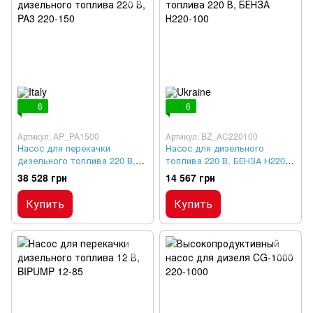
6
6
Артикул: AP_PA1500
Артикул: BZ_AC220100
Насос для перекачки
Насос для дизельного
дизельного топлива 220 В,
топлива 220 В, БЕНЗА Н220-
PA3 220-150
100
38 528 грн
14 567 грн
Купить
Купить