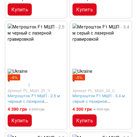
Купить
Купить
−6%
−5%
2
Артикул: PL_МШН_25_Ч
Артикул: PL_МШН_34_С
Метрошток F1 МШП - 2,5 м
Метрошток F1 МШП - 3,4 м
черный с лазерной
серый с лазерной
гравировкой
гравировкой
4 390 грн
4 300 грн
4 650 грн
4 550 грн
Купить
Купить