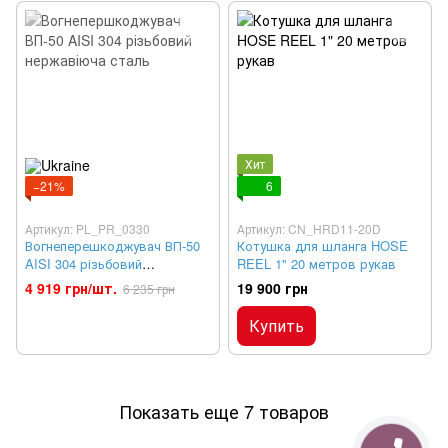
Хит
−21%
6
Артикул: PL_PR_0330
Артикул: CN_HRD11-20D
Вогнеперешкоджувач ВП-50
Котушка для шланга HOSE
AISI 304 різьбовий
REEL 1" 20 метров рукав
нержавіюча сталь
4 919 грн/шт.
19 900 грн
6 235 грн
Купить
Показать еще 7 товаров