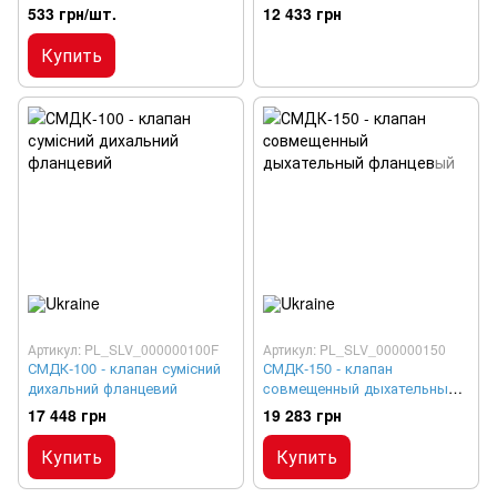
аккумуляторной кислоты
пружинный пружинный
533 грн/шт.
12 433 грн
резьбовой
Купить
Артикул: PL_SLV_000000100F
Артикул: PL_SLV_000000150
СМДК-100 - клапан сумісний
СМДК-150 - клапан
дихальний фланцевий
cовмещенный дыхательный
фланцевый
17 448 грн
19 283 грн
Купить
Купить