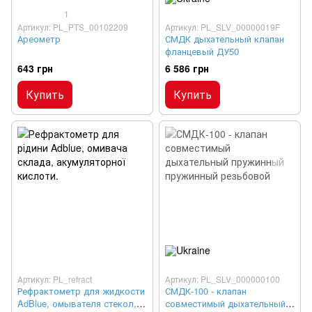
1
Артикул: PL_PTS_00102209
Артикул: PL_SLV_00000019F
Ареометр
СМДК дыхательный клапан
фланцевый ДУ50
643 грн
6 586 грн
Купить
Купить
Артикул: PL_refract
Артикул: PL_SLV_000000100
Рефрактометр для жидкости
СМДК-100 - клапан
AdBlue, омывателя стекол,
совместимый дыхательный