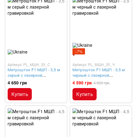
−7%
Артикул: PL_МШН_35_С
Артикул: PL_МШН_35_Ч
Метрошток F1 МШП - 3,5 м
Метрошток F1 МШП - 3,5 м
серый с лазерной
черный с лазерной
гравировкой
гравировкой
4 650 грн
4 590 грн
4 950 грн
Купить
Купить