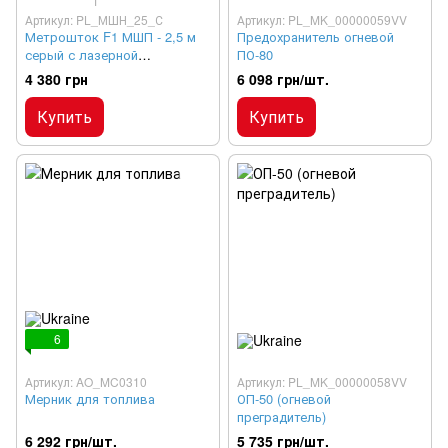
1
Артикул: PL_МШН_25_С
Артикул: PL_MK_00000059VV
Метрошток F1 МШП - 2,5 м
Предохранитель огневой
серый с лазерной
ПО-80
гравировкой
4 380 грн
6 098 грн/шт.
Купить
Купить
6
Артикул: AO_MC0310
Артикул: PL_MK_00000058VV
Мерник для топлива
ОП-50 (огневой
преградитель)
6 292 грн/шт.
5 735 грн/шт.