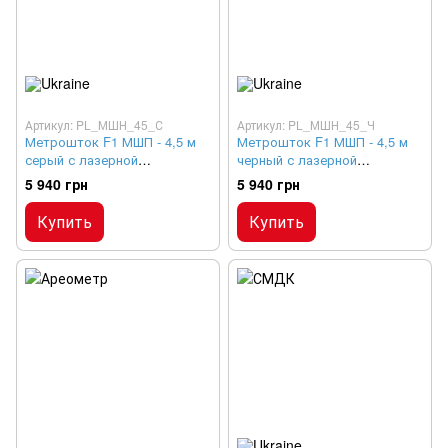
Артикул: PL_МШН_45_С
Артикул: PL_МШН_45_Ч
Метрошток F1 МШП - 4,5 м
Метрошток F1 МШП - 4,5 м
серый с лазерной
черный с лазерной
гравировкой
гравировкой
5 940 грн
5 940 грн
Купить
Купить