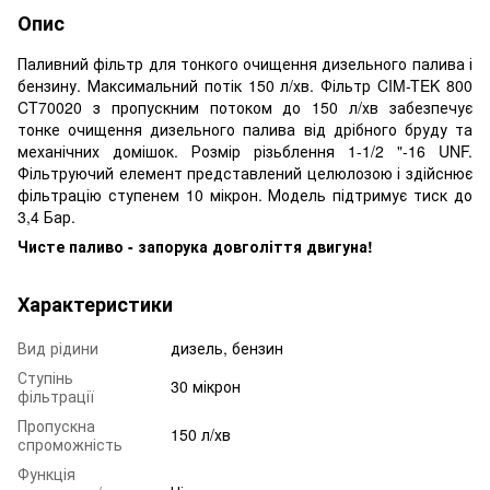
Опис
Паливний фільтр для тонкого очищення дизельного палива і
бензину. Максимальний потік 150 л/хв. Фільтр CIM-TEK 800
CT70020 з пропускним потоком до 150 л/хв забезпечує
тонке очищення дизельного палива від дрібного бруду та
механічних домішок. Розмір різьблення 1-1/2 "-16 UNF.
Фільтруючий елемент представлений целюлозою і здійснює
фільтрацію ступенем 10 мікрон. Модель підтримує тиск до
3,4 Бар.
Чисте паливо - запорука довголіття двигуна!
Характеристики
Вид рідини
дизель, бензин
Ступінь
30 мікрон
фільтрації
Пропускна
150 л/хв
спроможність
Функція