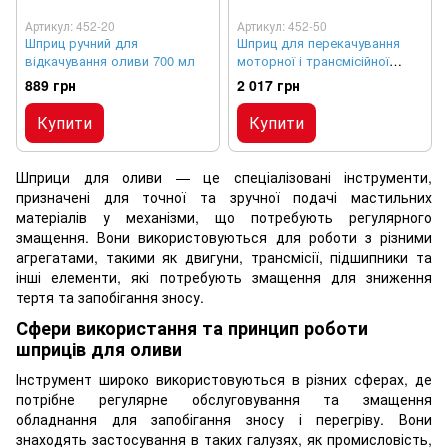
Артикул: 452-20
Артикул: 452-50
Шприц ручний для
Шприц для перекачування
відкачування оливи 700 мл
моторної і трансмісійної
оливи подвійної дії
889 грн
2 017 грн
Купити
Купити
Шприци для оливи — це спеціалізовані інструменти,
призначені для точної та зручної подачі мастильних
матеріалів у механізми, що потребують регулярного
змащення. Вони використовуються для роботи з різними
агрегатами, такими як двигуни, трансмісії, підшипники та
інші елементи, які потребують змащення для зниження
тертя та запобігання зносу.
Сфери використання та принцип роботи
шприців для оливи
Інструмент широко використовуються в різних сферах, де
потрібне регулярне обслуговування та змащення
обладнання для запобігання зносу і перегріву. Вони
знаходять застосування в таких галузях, як промисловість,