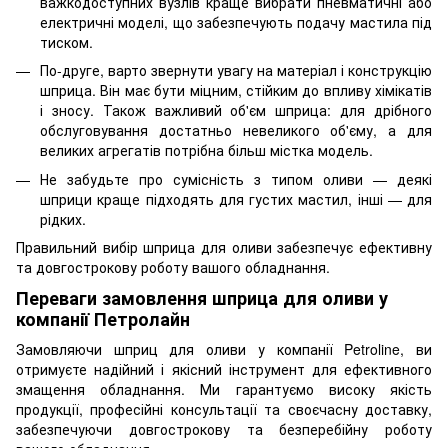
важкодоступних вузлів краще вибрати пневматичні або
електричні моделі, що забезпечують подачу мастила під
тиском.
По-друге, варто звернути увагу на матеріал і конструкцію
шприца. Він має бути міцним, стійким до впливу хімікатів
і зносу. Також важливий об'єм шприца: для дрібного
обслуговування достатньо невеликого об'єму, а для
великих агрегатів потрібна більш містка модель.
Не забудьте про сумісність з типом оливи — деякі
шприци краще підходять для густих мастил, інші — для
рідких.
Правильний вибір шприца для оливи забезпечує ефективну
та довгострокову роботу вашого обладнання.
Переваги замовлення шприца для оливи у
компанії Петролайн
Замовляючи шприц для оливи у компанії Petroline, ви
отримуєте надійний і якісний інструмент для ефективного
змащення обладнання. Ми гарантуємо високу якість
продукції, професійні консультації та своєчасну доставку,
забезпечуючи довгострокову та безперебійну роботу