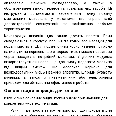
автосервіс, сільське господарство, а також в
обслуговуванні важкої техніки та транспортних засобів. Ці
інструменти допомагають забезпечити точну подачу
мастильних матеріалів у механізми, що сприяє їхній
довгостроковій експлуатації та поліпшенню робочих
характеристик.
Конструкція шприців для оливи досить проста. Вони
складаються з корпусу, поршня та голки або насадки для
подачі мастила. Для подачі оливи користувачеві потрібно
натиснути на поршень, що створює тиск, і масло подається
через насадку в потрібний механізм. У деяких моделях
використовується насос, що дає змогу подавати мастило
під вищим тиском, що особливо корисно для
важкодоступних місць і важких агрегатів. Шприци бувають
ручними, а також з пневматичним або електричним
приводом для збільшення ефективності роботи.
Основні види шприців для оливи
Існує кілька основних видів, кожен з яких призначений для
конкретних умов експлуатації.
Ручні
— це прості та зручні пристрої, що підходять для
роботи в обмеженому просторі та з малими об'ємами