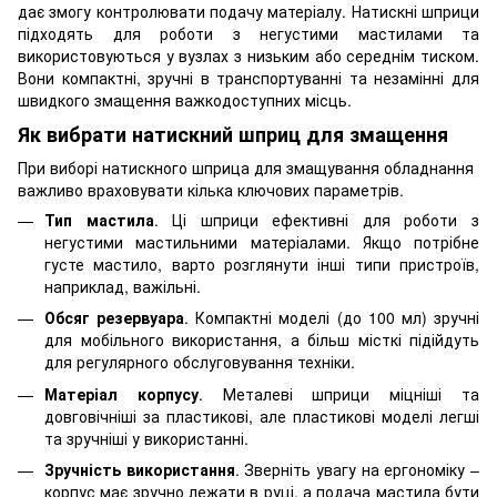
дає змогу контролювати подачу матеріалу. Натискні шприци
підходять для роботи з негустими мастилами та
використовуються у вузлах з низьким або середнім тиском.
Вони компактні, зручні в транспортуванні та незамінні для
швидкого змащення важкодоступних місць.
Як вибрати натискний шприц для змащення
При виборі натискного шприца для змащування обладнання
важливо враховувати кілька ключових параметрів.
Тип мастила
. Ці шприци ефективні для роботи з
негустими мастильними матеріалами. Якщо потрібне
густе мастило, варто розглянути інші типи пристроїв,
наприклад, важільні.
Обсяг резервуара
. Компактні моделі (до 100 мл) зручні
для мобільного використання, а більш місткі підійдуть
для регулярного обслуговування техніки.
Матеріал корпусу
. Металеві шприци міцніші та
довговічніші за пластикові, але пластикові моделі легші
та зручніші у використанні.
Зручність використання
. Зверніть увагу на ергономіку –
корпус має зручно лежати в руці, а подача мастила бути