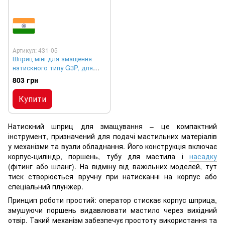
Артикул: 431-05
Шприц міні для змащення
натискного типу G3P, для
конусних прес-маслюк
803 грн
Купити
Натискний шприц для змащування – це компактний
інструмент, призначений для подачі мастильних матеріалів
у механізми та вузли обладнання. Його конструкція включає
корпус-циліндр, поршень, тубу для мастила і
насадку
(фітинг або шланг). На відміну від важільних моделей, тут
тиск створюється вручну при натисканні на корпус або
спеціальний плунжер.
Принцип роботи простий: оператор стискає корпус шприца,
змушуючи поршень видавлювати мастило через вихідний
отвір. Такий механізм забезпечує простоту використання та