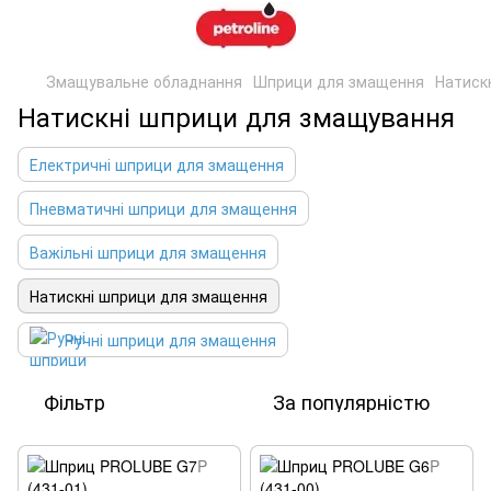
Змащувальне обладнання
Шприци для змащення
Натиск
Натискні шприци для змащування
Електричні шприци для змащення
Пневматичні шприци для змащення
Важільні шприци для змащення
Натискні шприци для змащення
Ручні шприци для змащення
Фільтр
За популярністю