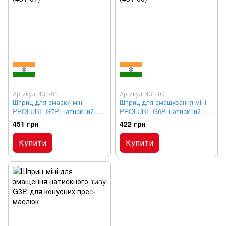
Артикул: 431-01
Артикул: 431-00
Шприц для змазки міні
Шприц для змащування міні
PROLUBE G7P, натискний,
PROLUBE G6P, натискний, 30
125 см³
см³
451 грн
422 грн
Купити
Купити