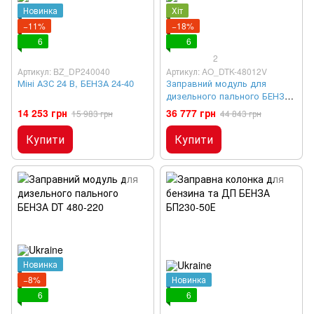
Новинка
Хіт
−11%
−18%
6
6
2
Артикул: BZ_DP240040
Артикул: AO_DTK-48012V
Міні АЗС 24 В, БЕНЗА 24-40
Заправний модуль для
дизельного пального БЕНЗА
DT 480-12
14 253 грн
36 777 грн
15 983 грн
44 843 грн
Купити
Купити
Новинка
−8%
Новинка
6
6