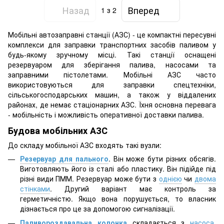
Назад
Вперед
1
з 2
Мобільні автозаправні станції (АЗС) - це компактні пересувні
комплекси для заправки транспортних засобів паливом у
будь-якому зручному місці. Такі станції оснащені
резервуаром для зберігання палива, насосами та
заправними пістолетами. Мобільні АЗС часто
використовуються для заправки спецтехніки,
сільськогосподарських машин, а також у віддалених
районах, де немає стаціонарних АЗС. Їхня основна перевага
- мобільність і можливість оперативної доставки палива.
Будова мобільних АЗС
До складу мобільної АЗС входять такі вузли:
Резервуар для пал
ьного
. Він може бути різних обсягів.
Виготовляють його із сталі або пластику. Він підійде під
різні види ПММ. Резервуар може бути з
однією
чи
двома
стінками
. Другий варіант має контроль за
герметичністю. Якщо вона порушується, то власник
дізнається про це за допомогою сигналізації.
Паливороздавальна колонка
складається з
насоса
,