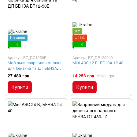
Хіт
Новинка
−11%
6
6
1
Артикул: BZ_DC1250E
Артикул: BZ_DP120040
Мобільна заправна колонка
Міні АЗС 12 В, БЕНЗА 12-40
для бензина та ДП БЕНЗА
БП12-50Е
27 480 грн
14 253 грн
15 983 грн
Купити
Купити