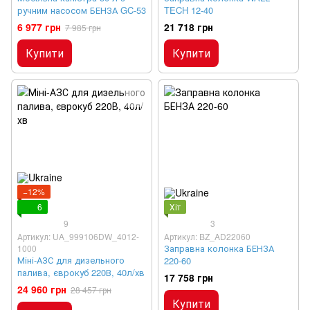
ручним насосом БЕНЗА GC-53
TECH 12-40
6 977 грн
21 718 грн
7 985 грн
Купити
Купити
−12%
6
Хіт
9
3
Артикул: UA_999106DW_4012-
Артикул: BZ_AD22060
Заправна колонка БЕНЗА
1000
Міні-АЗС для дизельного
220-60
палива, єврокуб 220В, 40л/хв
17 758 грн
24 960 грн
28 457 грн
Купити