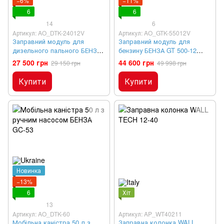
−6%
−11%
6
6
14
6
Артикул: AO_DTK-24012V
Артикул: AO_GTK-55012V
Заправний модуль для
Заправний модуль для
дизельного пального БЕНЗА
бензину БЕНЗА GT 500-12
DT 240-12
OGM
27 500 грн
44 600 грн
29 150 грн
49 998 грн
Купити
Купити
Новинка
−13%
6
Хіт
13
Артикул: AO_DTK-60
Артикул: AP_WT40211
Мобільна каністра 50 л з
Заправна колонка WALL