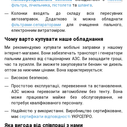
фільтра
,
лічильника
,
пістолета
та
шланга
.
Колонки входять до складу всіх пересувних
автозаправок. Додатково їх можна обладнати
фільтрами-сепараторами
для очищення пального,
електронним витратоміром.
Чому варто купувати наше обладнання
Ми рекомендуємо купувати мобільні заправки у нашому
інтернет-магазині. Вони забезпечать транспорт і генератори
пальним далеко від стаціонарних АЗС. Ви заощадите гроші,
час та зусилля. Ви зможете закуповувати бензин чи дизель
оптом за нижчими цінами. Вона характеризується:
Високою безпекою.
Простотою експлуатації, перевезення та встановлення.
АЗС можна перевозити автомобілем без тенту. Вона
може працювати майже без обслуговування, не
потребує кваліфікованого персоналу.
Надійністю у використанні. Виробництво сертифіковане,
має
сертифікати відповідності
УКРСЕПРО.
Яка вигода від співпраці з нами