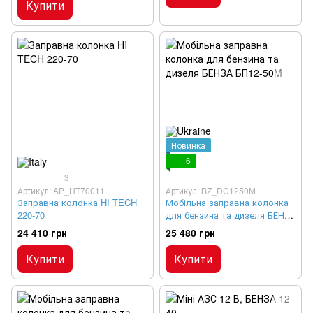
Купити
Новинка
6
3
Артикул: AP_HT70011
Артикул: BZ_DC1250М
Заправна колонка HI TECH
Мобільна заправна колонка
220-70
для бензина та дизеля БЕНЗА
БП12-50M
24 410 грн
25 480 грн
Купити
Купити