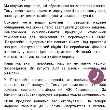
Ми цінуємо партнерів, які обрали наші автозаправні станції.
Тому намагаємося тримати марку якості на високому рівні,
нарощувати темпи та збільшувати кількість покупців.
Основна мета нашої компанії – створити надійне
обладнання, яке можна легко адаптувати до різних завдань.
Намагаємося укомплектувати продукцію сучасними
технологіями для зберігання та перекачування ПММ.
"Петролайн" - підприємство повного циклу. Над проектом
працює конструкторський відділ. На виробничих ділянках
втілюють у життя ідеї конструкторів. Фінішний етап –
монтаж та запуск нашим відділом сервісу.
Наша компанія – виробник, тому ми не маємо націнок
посередників. Ви купуєте АЗС за цінами, нижчими від
ринкових.
У "Петролайн" цінують покупців, які зробили вибір на
користь нашої продукції. Тому при замовленні від 1000
гривень доставка негабаритних АЗС безкоштовна. За
бажанням забрати пересувні заправки можна самовивозом.
Після продажу навчимо вас експлуатації. На товари
надаємо гарантію до 2 років. Звертайтеся з питань,