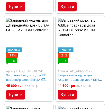
Купити
Купити
Новинка
Новинка
−19%
−21%
6
6
Артикул: AO_DTK-55012VD
Артикул: AO_ATK-55012VD
Заправний модуль для ДП
Заправний модуль для
преднабір дози БЕНЗА GT
Адблю преднабір дози БЕНЗА
500-12 OGM Controller
GT 500-12 OGM Controller
45 600 грн
44 600 грн
56 540 грн
56 540 грн
Купити
Купити