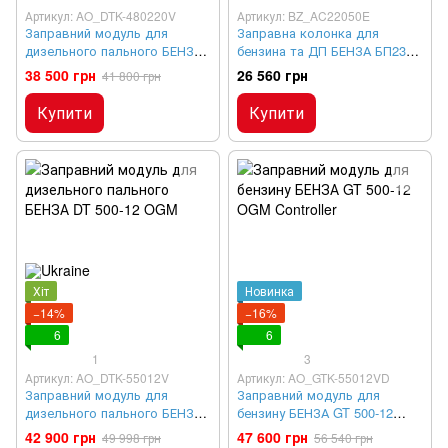
Артикул: AO_DTK-480220V
Артикул: BZ_AC22050E
Заправний модуль для
Заправна колонка для
дизельного пального БЕНЗА
бензина та ДП БЕНЗА БП230-
DT 480-220
50Е
38 500 грн
26 560 грн
41 800 грн
Купити
Купити
Хіт
Новинка
−14%
−16%
6
6
1
3
Артикул: AO_DTK-55012V
Артикул: AO_GTK-55012VD
Заправний модуль для
Заправний модуль для
дизельного пального БЕНЗА
бензину БЕНЗА GT 500-12
DT 500-12 OGM
OGM Controller
42 900 грн
47 600 грн
49 998 грн
56 540 грн