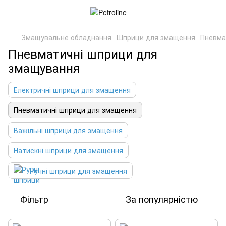
Змащувальне обладнання
Шприци для змащення
Пневма
Пневматичні шприци для
змащування
Електричні шприци для змащення
Пневматичні шприци для змащення
Важільні шприци для змащення
Натискні шприци для змащення
Ручні шприци для змащення
Фільтр
За популярністю