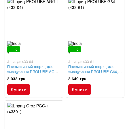
6
6
Артикул: 433-04
Артикул: 433-61
Пневматичний шприц для
Пневматичний шприц для
змащування PROLUBE AGG-
змащування PROLUBE G64,
1, безперервна подача
413 бар
3 033 грн
3 649 грн
Купити
Купити