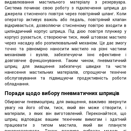
видавлювання мастильного матеріалу з резервуара.
Система починає свою роботу з підключення шприца до
джерела стисненого повітря через повітряний шланг. Коли
оператор активує важіль або педаль, повітряний клапан
відкривається, дозволяючи стисненому повітрю входити в
циліндричний корпус шприца. Під дією повітря плунжер у
корпусі рухається, створюючи тиск, який штовхає мастило
через насадку або розпилювальний механізм. Це дає змогу
точно та рівномірно наносити мастило на різні частини
механізмів і вузлів, забезпечуючи їхнє ефективне і
довговічне функціонування. Таким чином, пневматичний
шприц для змащення забезпечує швидке та чисте
нанесення мастильних матеріалів, спрощуючи технічне
обслуговування та підвищуючи продуктивність роботи
обладнання.
Поради щодо вибору пневматичних шприців
Обираючи пневмошприц для змащення, важливо звернути
увагу на його об'єм, тиск, який він може створити, і
матеріали, з яких він виготовлений. Переконайтеся, що
шприц відповідає вашим технічним вимогам і здатний
працювати з типом мастила, який ви плануєте
використовувати. Також важливо вибрати модель зі