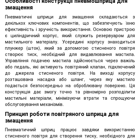
Особливості конструкції пневмошприца для
змащення
Пневматичні шприци для змащення складаються з
декількох ключових компонентів, що забезпечують їхню
ефективність і зручність використання. Основою пристрою
є циліндричний корпус, який служить резервуаром для
мастильного матеріалу. Усередині корпусу знаходиться
плунжер (шток), який за допомогою стисненого повітря
створює тиск, необхідний для видавлювання мастила.
Управління подачею мастила здійснюється через важіль
або педаль, які активують повітряний клапан, підключений
до джерела стисненого повітря. На виході корпусу
розташована насадка або шланг, через яку мастило
подається безпосередньо на оброблювану поверхню. Ця
конструкція дає змогу точно та рівномірно розподілити
мастильні матеріали, мінімізуючи втрати та спрощуючи
обслуговування механізмів.
Принцип роботи повітряного шприца для
змащення
Пневматичний шприц працює завдяки використанню
стисненого повітря для створення тиску, необхідного для