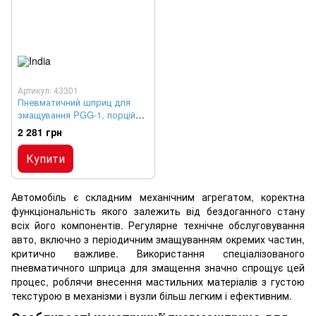
Артикул: 43301
Пневматичний шприц для
змащування PGG-1, порційна
подача
2 281 грн
Купити
Автомобіль є складним механічним агрегатом, коректна
функціональність якого залежить від бездоганного стану
всіх його компонентів. Регулярне технічне обслуговування
авто, включно з періодичним змащуванням окремих частин,
критично важливе. Використання спеціалізованого
пневматичного шприца для змащення значно спрощує цей
процес, роблячи внесення мастильних матеріалів з густою
текстурою в механізми і вузли більш легким і ефективним.