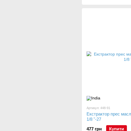
Артикул: 448-91
Екстрактор прес масл
1/8 "-27
477 грн
Купити