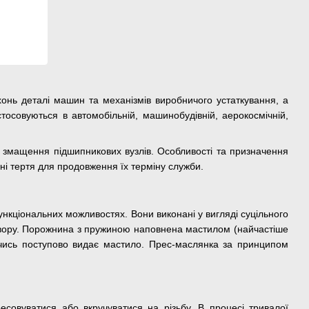
онь деталі машин та механізмів виробничого устаткування, а
стосовуються в автомобільній, машинобудівній, аерокосмічній,
змащення підшипникових вузлів. Особливості та призначення
ні тертя для продовження їх терміну служби.
нкціональних можливостях. Вони виконані у вигляді суцільного
отвору. Порожнина з пружиною наповнена мастилом (найчастіше
чись поступово видає мастило. Прес-маслянка за принципом
совуватися або вкручуватися на різьбу. В процесі тривалої