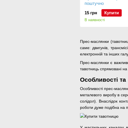
поштучно
15 грн
Купити
В наявності
Прес-маслянки (тавотниц
саме: двигунів, трансмі
електронній та інших гал
Прес-маслянки є важлив
тавотниць спрямовані на 
Особливості та
Особливості прес-маслян
металевого виробу в сер
солідол). Внаслідок ко
роботи дуже подібна на п
У мастильних каналах в