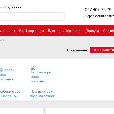
о обладнання
067 407-75-75
Передзвонити вам?
вернення
Наші партнери
Блог
Фотогалерея
Послуги
Серти
иці)
за популярні
Сортування:
Набори прес
Екстрактори
маслянок
прес маслянок