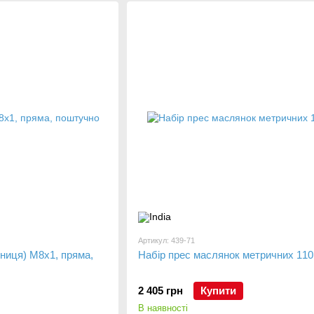
Артикул: 439-71
ниця) М8х1, пряма,
Набір прес маслянок метричних 110
2 405 грн
Купити
В наявності