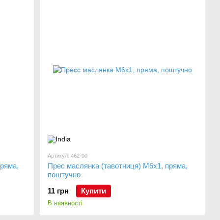
Артикул: 462-00
ряма,
Прес маслянка (тавотниця) М6х1, пряма,
поштучно
11 грн
Купити
В наявності