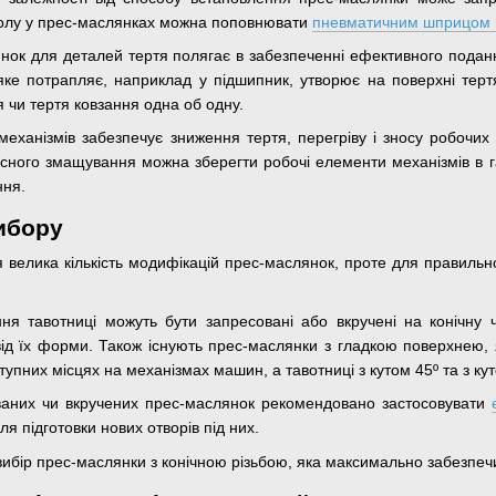
ідолу у прес-маслянках можна поповнювати
пневматичним шприцом 
ок для деталей тертя полягає в забезпеченні ефективного подання
яке потрапляє, наприклад у підшипник, утворює на поверхні терт
 чи тертя ковзання одна об одну.
еханізмів забезпечує зниження тертя, перегріву і зносу робочих
сного змащування можна зберегти робочі елементи механізмів в га
ння.
ибору
 велика кількість модифікацій прес-маслянок, проте для правильно
я тавотниці можуть бути запресовані або вкручені на конічну чи
ід їх форми. Також існують прес-маслянки з гладкою поверхнею, 
тупних місцях на механізмах машин, а тавотниці з кутом 45º та з ку
аних чи вкручених прес-маслянок рекомендовано застосовувати
я підготовки нових отворів під них.
ибір прес-маслянки з конічною різьбою, яка максимально забезпеч