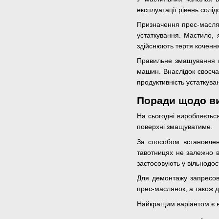
експлуатації рівень сол
Призначення прес-маслян
устаткування. Мастило, 
здійснюють тертя кочення
Правильне змащування м
машин. Внаслідок своєча
продуктивність устаткува
Поради щодо в
На сьогодні виробляється
поверхні змащуватиме.
За способом встановленн
тавотницях не залежно в
застосовують у вільнодос
Для демонтажу запресов
прес-маслянок, а також дл
Найкращим варіантом є в