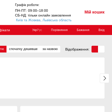
Графік роботи:
ПН-ПТ: 09:00–18:00
Мій кошик
СБ-НД: тільки онлайн замовлення
Київ та Жовква, Львівська область
фікати
Порівняння
Бажання
Вхід
Укр
Рус
стю
спочатку дешевше
за назвою
Відображення: