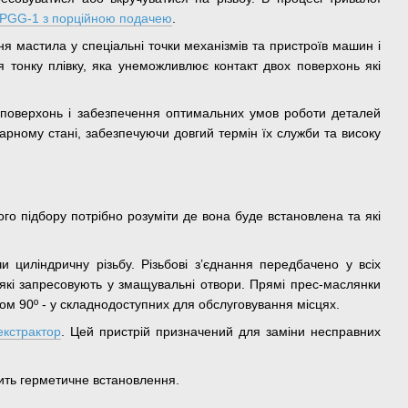
PGG-1 з порційною подачею
.
 мастила у спеціальні точки механізмів та пристроїв машин і
я тонку плівку, яка унеможливлює контакт двох поверхонь які
 поверхонь і забезпечення оптимальних умов роботи деталей
рному стані, забезпечуючи довгий термін їх служби та високу
го підбору потрібно розуміти де вона буде встановлена та які
 циліндричну різьбу. Різьбові з’єднання передбачено у всіх
які запресовують у змащувальні отвори. Прямі прес-маслянки
том 90º - у складнодоступних для обслуговування місцях.
екстрактор
. Цей пристрій призначений для заміни несправних
ить герметичне встановлення.