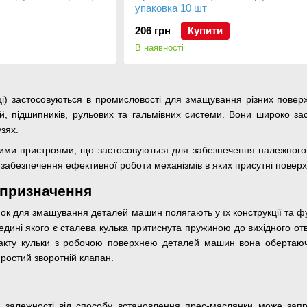
упаковка 10 шт
206 грн
Купити
В наявності
і) застосовуються в промисловості для змащування різних поверх
сій, підшипників, рульових та гальмівних системи. Вони широко за
узях.
ими пристроями, що застосовуються для забезпечення належного 
забезпечення ефективної роботи механізмів в яких присутні поверх
 призначення
ок для змащування деталей машин полягають у їх конструкції та фу
едині якого є сталева кулька притиснута пружиною до вихідного 
нтакту кульки з робочою поверхнею деталей машин вона обертаю
ростий зворотній клапан.
 залежності від способу встановлення прес-маслянки може запре