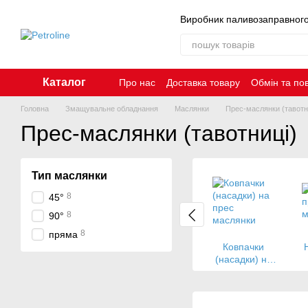
Перейти до основного контенту
Виробник паливозаправног
Каталог
Про нас
Доставка товару
Обмін та по
Контакти
Головна
Змащувальне обладнання
Маслянки
Прес-маслянки (тавотн
Прес-маслянки (тавотниці)
Тип маслянки
8
45°
8
90°
8
пряма
Ковпачки
(насадки) на
прес маслянки