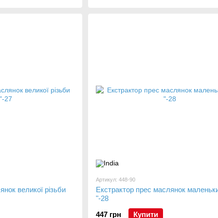
Артикул: 448-90
янок великої різьби
Екстрактор прес маслянок маленьки
"-28
447 грн
Купити