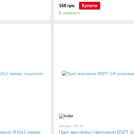
159 грн
Купити
В наявності
Артикул: 461-55
тниця) М10х1 пряма,
Прес маслянка (тавотниця) BSPT 1/