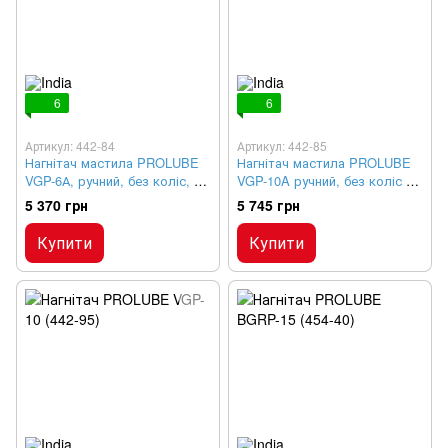
6
6
Артикул: 442-84
Артикул: 442-85
Нагнітач мастила PROLUBE
Нагнітач мастила PROLUBE
VGP-6А, ручний, без коліс, 6
VGP-10A ручний, без коліс 10
кг
кг
5 370 грн
5 745 грн
Купити
Купити