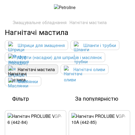
Змащувальне обладнання
Нагнітачі мастила
Нагнітачі мастила
Шприци для змащення
Шланги і трубки
Муфти (насадки) для шприців і маслянок
Нагнітачі мастила
Нагнітачі оливи
Маслянки
Фільтр
За популярністю