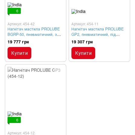
6
Артикул: 454-42
Артикул: 454-11
Нагнітач мастила PROLUBE
Нагнітач мастила PROLUBE
BGRP-50, пневматичний, з
GP2, пневматичний, під
колесами 50 кг
ємність 50-60 кг
19 777 грн
19 307 грн
Купити
Купити
6
Артикул: 454-12