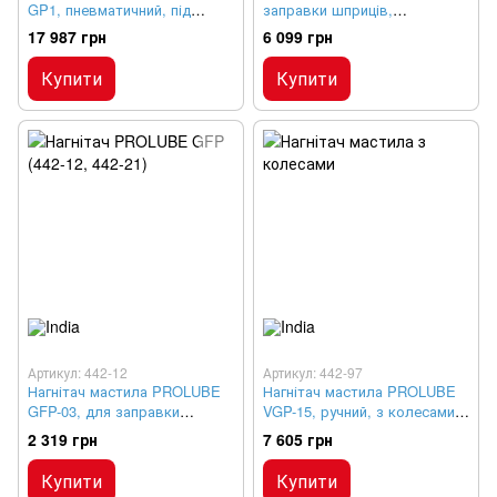
GP1, пневматичний, під
заправки шприців,
ємність 20 кг
професійний
17 987 грн
6 099 грн
Купити
Купити
Артикул: 442-12
Артикул: 442-97
Нагнітач мастила PROLUBE
Нагнітач мастила PROLUBE
GFP-03, для заправки
VGP-15, ручний, з колесами
шприців під ємність 20 кг
15 кг
2 319 грн
7 605 грн
Купити
Купити