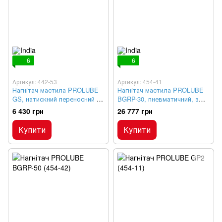
6
6
Артикул: 442-53
Артикул: 454-41
Нагнітач мастила PROLUBE
Нагнітач мастила PROLUBE
GS, натискний переносний 5
BGRP-30, пневматичний, з
кг
колесами 30 кг
6 430 грн
26 777 грн
Купити
Купити