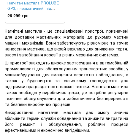
Нагнітач мастила PROLUBE
GP3, пневматичний, під
ємність 180 кг
26 299 грн
Нагнітачі мастила - це спеціалізовані пристрої, призначені
для доставки мастильних матеріалів до рухомих частин
машин і механізмів. Вони забезпечують рівномірне та точне
нанесення мастила, що вкрай важливо для зниження тертя,
зносу і запобігання корозії в різних механічних системах.
Ці пристрої знаходять широке застосування в автомобільній
промисловості для обслуговування транспортних засобів, у
машинобудуванні для змащення верстатів і обладнання, а
також у будівництві та сільському господарстві для
підтримки працездатності важкої техніки. Нагнітачі мастила
також необхідні у виробничих цехах, де потрібне регулярне
технічне обслуговування для забезпечення безперервності
та безпеки виробничих процесів.
Використання нагнітачів мастила дає змогу значно
збільшити термін служби обладнання та знизити витрати на
його ремонт і обслуговування, роблячи процеси
ефективнішими й економічно вигіднішими.