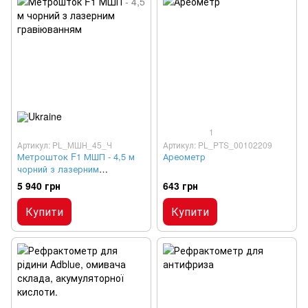
1
Артикул: PL_МШН_45_Ч
Артикул: PL_PTS_00102209
Метрошток F1 МШП - 4,5 м
Ареометр
чорний з лазерним
гравіюванням
5 940 грн
643 грн
Купити
Купити