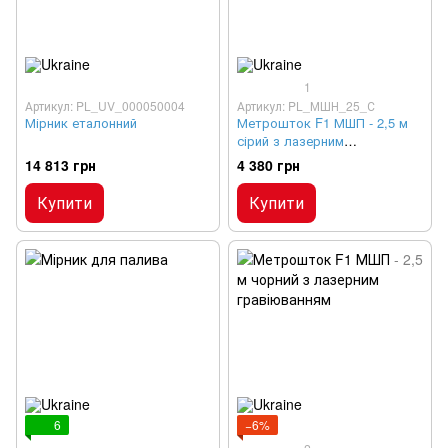
1
Артикул: PL_UV_000050004
Артикул: PL_МШН_25_С
Мірник еталонний
Метрошток F1 МШП - 2,5 м
сірий з лазерним
гравіюванням
14 813 грн
4 380 грн
Купити
Купити
6
−6%