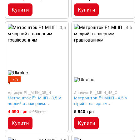
Купити
Купити
−7%
Артикул: PL_МШН_35_Ч
Артикул: PL_МШН_45_С
Метрошток F1 МШП - 3,5 м
Метрошток F1 МШП - 4,5 м
чорний з лазерним
сірий з лазерним
гравіюванням
гравіюванням
4 590 грн
5 940 грн
4 950 грн
Купити
Купити