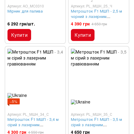
2
Артикул: AO_MC0310
Артикул: PL_МШН_25_Ч
Мірник для палива
Метрошток F1 МШП - 2,5 м
чорний з лазерним
гравіюванням
6 292 грн/шт.
4 390 грн
4 650 грн
Купити
Купити
−5%
Артикул: PL_МШН_34_С
Артикул: PL_МШН_35_С
Метрошток F1 МШП - 3,4 м
Метрошток F1 МШП - 3,5 м
сірий з лазерним
сірий з лазерним
гравіюванням
гравіюванням
4 300 грн
4 650 грн
4 550 грн