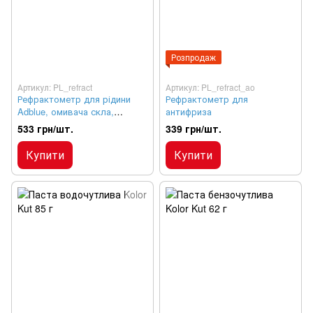
Розпродаж
Артикул: PL_refract
Артикул: PL_refract_ao
Рефрактометр для рідини
Рефрактометр для
Adblue, омивача скла,
антифриза
акумуляторної кислоти
533 грн/шт.
339 грн/шт.
Купити
Купити