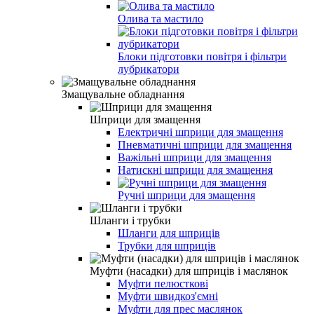
Олива та мастило
Блоки підготовки повітря і фільтри
лубрикатори
Змащувальне обладнання
Шприци для змащення
Електричні шприци для змащення
Пневматичні шприци для змащення
Важільні шприци для змащення
Натискні шприци для змащення
Ручні шприци для змащення
Шланги і трубки
Шланги для шприців
Трубки для шприців
Муфти (насадки) для шприців і маслянок
Муфти пелюсткові
Муфти швидкоз'ємні
Муфти для прес маслянок