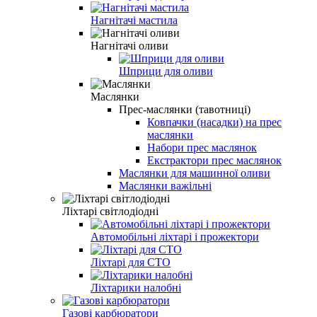
Нагнітачі мастила
Нагнітачі оливи
Шприци для оливи
Маслянки
Прес-маслянки (тавотниці)
Ковпачки (насадки) на прес
маслянки
Набори прес маслянок
Екстрактори прес маслянок
Маслянки для машинної оливи
Маслянки важільні
Ліхтарі світлодіодні
Автомобільні ліхтарі і прожектори
Ліхтарі для СТО
Ліхтарики налобні
Газові карбюратори