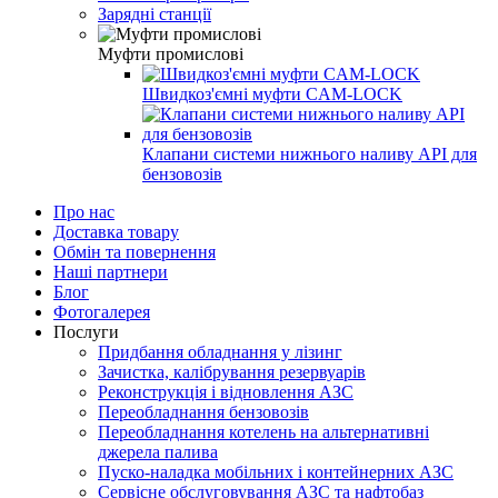
Зарядні станції
Муфти промислові
Швидкоз'ємні муфти CAM-LOCK
Клапани системи нижнього наливу API для
бензовозів
Про нас
Доставка товару
Обмін та повернення
Наші партнери
Блог
Фотогалерея
Послуги
Придбання обладнання у лізинг
Зачистка, калібрування резервуарів
Реконструкція і відновлення АЗС
Переобладнання бензовозів
Переобладнання котелень на альтернативні
джерела палива
Пуско-наладка мобільних і контейнерних АЗС
Сервісне обслуговування АЗС та нафтобаз