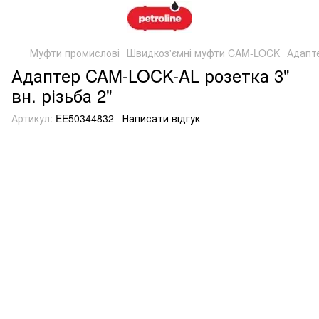
Муфти промислові
Швидкоз'ємні муфти CAM-LOCK
Адапте
Адаптер CAM-LOCK-AL розетка 3"
вн. різьба 2"
Артикул:
EE50344832
Написати відгук