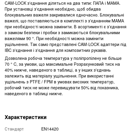
CAM-LOCK з'єднання діляться на два типи: ПАПА і МАМА.
При установці з'єднання необхідно, щоб обидва
блокувальних важеля закривалися одночасно. Блокувальні
важелі, що поставляються в комплекті з з'єднанням МАМА
при необхідності можна замінити. В асортименті є з'єднання
з замком безпеки і пробки з замикаються блокувальними
важелями 90 °. При необхідності можна замінити
ущільнення. Так само представлені CAM-LOCK адаптери під
IBC з'єднання і з'єднання для композитних рукавів.
Дозволена робоча температура у поліпропілену не більше
70 ° C, за умови, що максимальне Розрахунковий тиск на
40% нижче, наведеного в таблиці, а у інших з'єднань
залежить від матеріалу ущільнення. При використанні
ущільнень з PTFE / FPM в умовах високих температур,
робочий тиск не може перевищувати 50% від показника,
наведеного в таблиці нижче.
Характеристики
Стандарт
EN14420