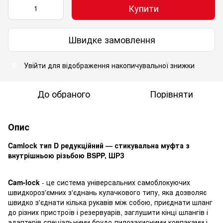
Купити
Швидке замовлення
Увійти
для відображення накопичувальної знижки
%
До обраного
Порівняти
Опис
Camlock тип D редукційний — стикувальна муфта з
внутрішньою різьбою BSPP, ШРЗ
Cam-lock
- це система універсальних самоблокуючих
швидкороз'ємних з'єднань кулачкового типу, яка дозволяє
швидко з'єднати кілька рукавів між собою, приєднати шланг
до різних пристроїв і резервуарів, заглушити кінці шлангів і
адаптерів спеціальними брудо-пилозахисними ковпаками і