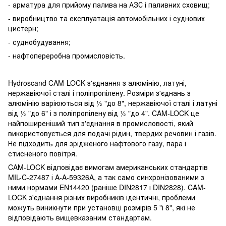
- арматура для прийому палива на АЗС і паливних сховищ;
- виробництво та експлуатація автомобільних і суднових
цистерн;
- суднобудування;
- нафтопереробна промисловість.
Hydroscand CAM-LOCK з'єднання з алюмінію, латуні,
нержавіючої сталі і поліпропілену. Розміри з'єднань з
алюмінію варіюються від ½ "до 8", нержавіючої сталі і латуні
від ½ "до 6" і з поліпропілену від ½ "до 4". CAM-LOCK це
найпоширеніший тип з'єднання в промисловості, який
використовується для подачі рідин, твердих речовин і газів.
Не підходить для зрідженого нафтового газу, пара і
стисненого повітря.
CAM-LOCK відповідає вимогам американських стандартів
MIL-C-27487 і A-A-59326A, а так само синхронізованими з
ними нормами EN14420 (раніше DIN2817 і DIN2828). CAM-
LOCK з'єднання різних виробників ідентичні, проблеми
можуть виникнути при установці розмірів 5 "і 8", які не
відповідають вищевказаним стандартам.