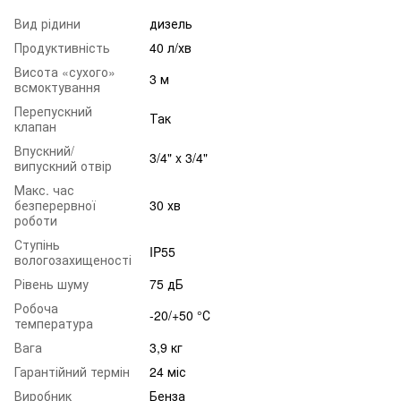
Вид рідини
дизель
Продуктивність
40 л/хв
Висота «сухого»
3 м
всмоктування
Перепускний
Так
клапан
Впускний/
3/4" x 3/4"
випускний отвір
Макс. час
безперервної
30 хв
роботи
Ступінь
IP55
вологозахищеності
Рівень шуму
75 дБ
Робоча
-20/+50 °С
температура
Вага
3,9 кг
Гарантійний термін
24 міс
Виробник
Бенза