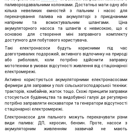
паливороздавальними колонками. Достатньо мати одну або
кілька невеликих ємностей з пальним і насос для
перекачування палива на акумуляторі з приєднаними
напірним та всмоктувальним шлангами. Ціна
акумуляторного насоса та шлангів є невисокою, що є
основою для створення міні заправного комплекту
доступного для побутового користувача.
Такі електронасоси будуть корисними під час
довготривалих подорожей, активного відпочинку на природі
або риболовлі, коли потрібно здійснити заправку
мототехніки в умовах відсутності живлення від стаціонарної
електромережі.
Активно користуються акумуляторними електронасосами
фермери для заправки у полі сільськогосподарської техніки:
тракторів, комбайнів, жаток тощо. Схожі принципи заправки
стосуються будівництва та видобувної галузі де регулярно
потрібно заправляти екскаватори та генератори відсутності
стаціонарної електромережі.
Електронасоси для пального можуть перекачувати різни
види палива: ДП, керосин, бензин. Проте, насоси з
акумуляторним живленням зазвичай не мають