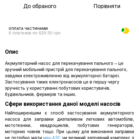
До обраного
Порівняти
ОПЛАТА ЧАСТИНАМИ
6 платежів по 629.50 грн
Опис
Акумуляторний насос для перекачування пального – це
зручний мобільний пристрій для перекачування пального,
завдяки електроживленню від акумуляторної батареї.
Застосування таких електронасосів це в першу чергу
зручність у користуванні побутових користувачів,
будівельників, фермерів та інших.
Сфери використання даної моделі насосів
Найпоширенішим є спосіб застосування акумуляторного
насоса для заправки дизпаливом легкових автомобілів,
мототехніки, квадроциклів, побутових генераторів,
моторних човнів тощо. При цьому для виконання заправки
не потрібно мати
міні-АЗС
чи великий заправний комплекс з