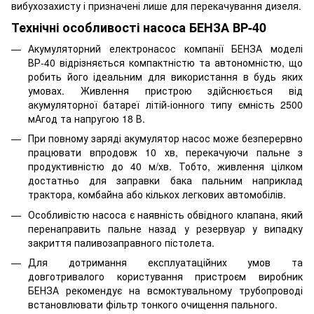
вибухозахисту і призначені лише для перекачування дизеля.
Технічні особливості насоса БЕНЗА ВР-40
Акумуляторний електронасос компанії БЕНЗА моделі
ВР-40 відрізняється компактністю та автономністю, що
робить його ідеальним для використання в будь яких
умовах. Живлення пристрою здійснюється від
акумуляторної батареї літій-іонного типу ємність 2500
мАгод та напругою 18 В.
При повному заряді акумулятор насос може безперервно
працювати впродовж 10 хв, перекачуючи пальне з
продуктивністю до 40 м/хв. Тобто, живлення цілком
достатньо для заправки бака пальним наприклад
трактора, комбайна або кількох легкових автомобілів.
Особливістю насоса є наявність обвідного клапана, який
перенаправить пальне назад у резервуар у випадку
закриття паливозаправного пістолета.
Для дотримання експлуатаційних умов та
довготривалого користування пристроєм виробник
БЕНЗА рекомендує на всмоктувальному трубопроводі
встановлювати фільтр тонкого очищення пального.