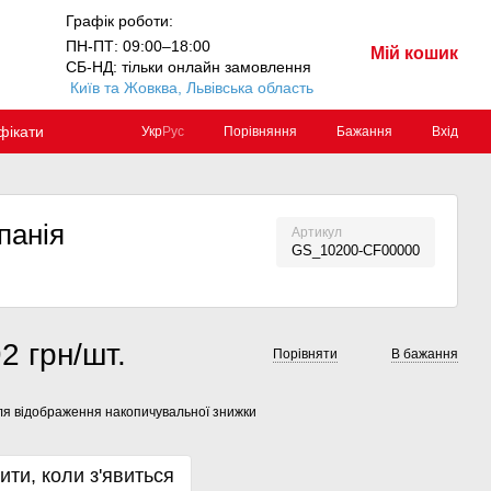
Графік роботи:
ПН-ПТ: 09:00–18:00
Мій кошик
СБ-НД: тільки онлайн замовлення
Київ та Жовква, Львівська область
фікати
Порівняння
Бажання
Вхід
Укр
Рус
панія
Артикул
GS_10200-CF00000
2 грн/шт.
Порівняти
В бажання
я відображення накопичувальної знижки
ити, коли з'явиться