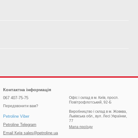
Контактна інформація
067 407-75-75
Офіс і склад в м. Київ, просп.
Повітрофлотський, 92-Б
Передзвонити вам?
Виробництво і склад в м. Жовква,
Львівська обл., вул. Лесі Українки,
Petroline Viber
77
Petroline Telegram
Мапа проїзду
Email Київ sales@petroline.ua