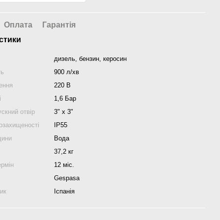
Оплата
Гарантія
стики
дизель, бензин, керосин
ть
900 л/хв
ення
220 В
і
1,6 Бар
скний отвір
3" х 3"
гозахищеності
IP55
дини
Вода
37,2 кг
ермін
12 міс.
Gespasa
ник
Іспанія