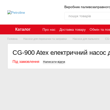
Перейти до основного контенту
Виробник паливозаправног
Каталог
Про нас
Доставка товару
Обмін та по
Контакти
Головна
Насоси для перекачки та заправки
Насоси для пального
CG-
CG-900 Atex електричний насос д
Під замовлення
Написати відгук