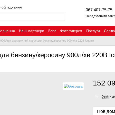
о обладнання
067 407-75-75
Передзвонити вам?
вернення
Наші партнери
Блог
Фотогалерея
Послуги
Серти
900 Atex електричний насос для бензину/керосину 900л/хв 220В Іспанія
ля бензину/керосину 900л/хв 220В Іс
152 09
Увійти
дл
%
Повідом