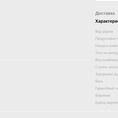
Доставка
Характери
Вид рідини
Продуктивніс
Напруга живл
Тиск на виход
Впускний/випу
Ступінь воло
Заборонені рі
Вага
Гарантійний т
Виробник
Країна вироб