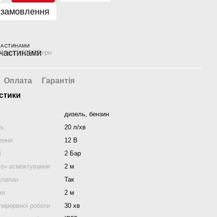
 замовлення
ЧАСТИНАМИ
ів по 1 166.67 грн
Оплата
Гарантія
стики
дизель, бензин
ть
20 л/хв
ення
12 В
і
2 Бар
го» всмоктування
2 м
клапан
Так
ня
2 м
перервної роботи
30 хв