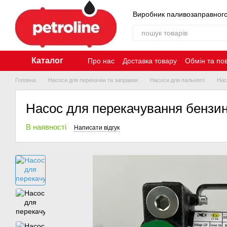
Перейти до основного контенту
Виробник паливозаправног
Каталог
Про нас
Доставка товару
Обмін та по
Контакти
Головна
Насоси для перекачки та заправки
Насоси для пального
Нас
Насос для перекачування бензин
В наявності
Написати відгук