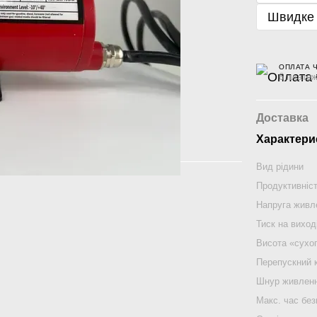
Швидке
ОПЛАТА 
6 платеж
Доставка
Характери
Вид рідини
Продуктивніс
Напруга живл
Тиск на виход
Висота «сухо
Перепускний 
Шнур живлен
Макс. час без