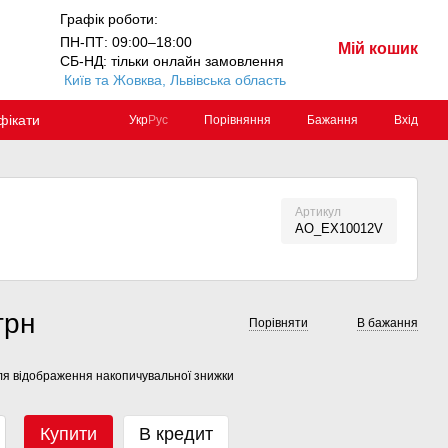
Графік роботи:
ПН-ПТ: 09:00–18:00
Мій кошик
СБ-НД: тільки онлайн замовлення
Київ та Жовква, Львівська область
фікати
Порівняння
Бажання
Вхід
Укр
Рус
Артикул
AO_EX10012V
грн
Порівняти
В бажання
я відображення накопичувальної знижки
Купити
В кредит