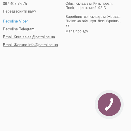
067 407-75-75
Офіс і склад в м. Київ, просп.
Повітрофлотський, 92-Б
Передзвонити вам?
Виробництво і склад в м. Жовква,
Львівська обл., вул. Лесі Українки,
Petroline Viber
77
Petroline Telegram
Мапа проїзду
Email Київ sales@petroline.ua
Email Жовква info@petroline.ua