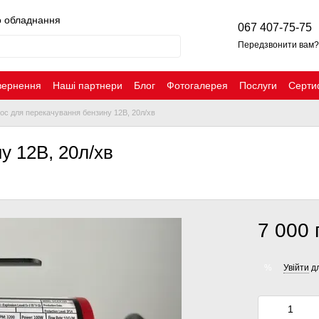
о обладнання
067 407-75-75
Передзвонити вам?
вернення
Наші партнери
Блог
Фотогалерея
Послуги
Серти
ос для перекачування бензину 12В, 20л/хв
у 12В, 20л/хв
7 000 
Увійти
дл
%