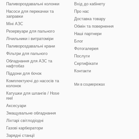
Паливороздавальні колонки
Вхід до кабінету
Насоси для перекачки та
Про нас
заправки
Доставка товару
Міні АЗС
Обмін та повернення
Резервуари для пального
Наші партнери
Лічильники і витратоміри
Блог
Паливороздавальні крани
Фотогалерея
Фільтри для пального
Послуги
Обладнання для АЗС та
Сертифікати
нафтобаз
Контакти
Піддони для бочок
Комплектуючі до насосів та
Ми в соцмережах
колонок
Катушки для шлангів / Hose
reel
Аксесуари
Змащувальне обладнання
Ліхтарі світлодіодні
Газові карбюратори
Зарядні станції