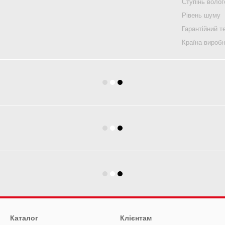
Ступінь воло
Рівень шуму
Гарантійний т
Країна вироб
Каталог
Клієнтам