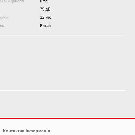
гозахищеності
IP55
75 дБ
ермін
12 міс
ник
Китай
Контактна інформація