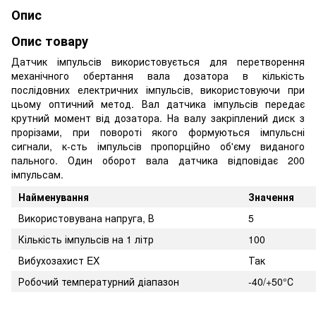
Опис
Опис товару
Датчик імпульсів використовується для перетворення
механічного обертання вала дозатора в кількість
послідовних електричних імпульсів, використовуючи при
цьому оптичний метод. Вал датчика імпульсів передає
крутний момент від дозатора. На валу закріплений диск з
прорізами, при повороті якого формуються імпульсні
сигнали, к-сть імпульсів пропорційно об'єму виданого
пального. Один оборот вала датчика відповідає 200
імпульсам.
Найменування
Значення
Використовувана напруга, В
5
Кількість імпульсів на 1 літр
100
Вибухозахист EX
Так
Робочий температурний діапазон
-40/+50°С