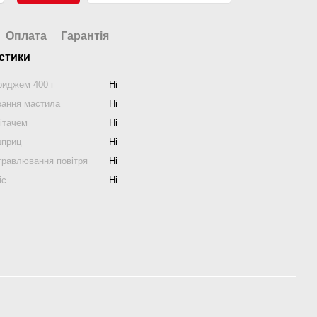
Оплата
Гарантія
стики
риджем 400 г
Ні
ання мастила
Ні
ітачем
Ні
шприц
Ні
травлювання повітря
Ні
іс
Ні