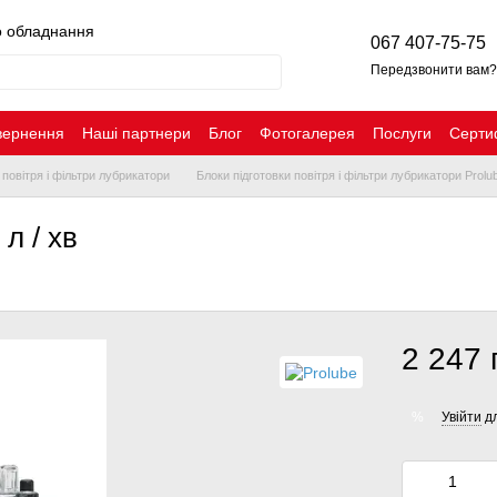
о обладнання
067 407-75-75
Передзвонити вам?
вернення
Наші партнери
Блог
Фотогалерея
Послуги
Серти
 повітря і фільтри лубрикатори
Блоки підготовки повітря і фільтри лубрикатори Prolu
л / хв
2 247 
Увійти
дл
%