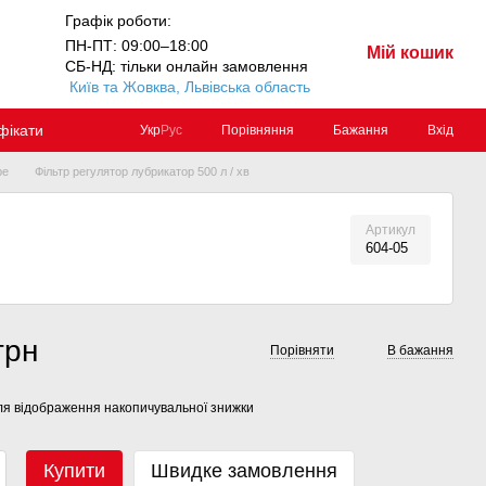
Графік роботи:
ПН-ПТ: 09:00–18:00
Мій кошик
СБ-НД: тільки онлайн замовлення
Київ та Жовква, Львівська область
фікати
Порівняння
Бажання
Вхід
Укр
Рус
be
Фільтр регулятор лубрикатор 500 л / хв
Артикул
604-05
грн
Порівняти
В бажання
я відображення накопичувальної знижки
Купити
Швидке замовлення