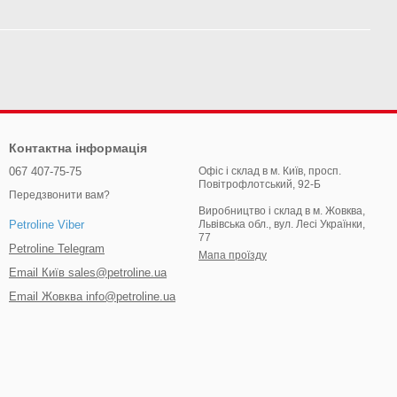
Контактна інформація
067 407-75-75
Офіс і склад в м. Київ, просп.
Повітрофлотський, 92-Б
Передзвонити вам?
Виробництво і склад в м. Жовква,
Львівська обл., вул. Лесі Українки,
Petroline Viber
77
Petroline Telegram
Мапа проїзду
Email Київ sales@petroline.ua
Email Жовква info@petroline.ua