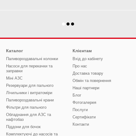
Каталог
Клієнтам
Паливороздавальні колонки
Вхід до кабінету
Насоси для перекачки та
Про нас
заправки
Доставка товару
Міні АЗС
Обмін та повернення
Резервуари для пального
Наші партнери
Лічильники і витратоміри
Блог
Паливороздавальні крани
Фотогалерея
Фільтри для пального
Послуги
Обладнання для АЗС та
Сертифікати
нафтобаз
Контакти
Піддони для бочок
Комплектуючі до насосів та