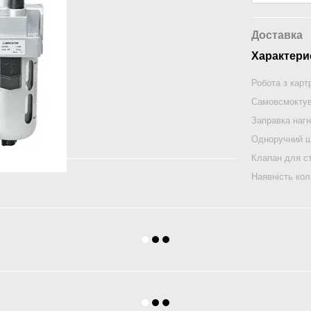
Доставка
Характери
Робота з карт
Самовсмоктув
Заправка нагн
Одноручний 
Клапан для с
Наявність кол