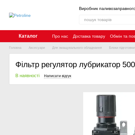
Перейти до основного контенту
Виробник паливозаправног
Каталог
Про нас
Доставка товару
Обмін та по
Контакти
Головна
Аксесуари
Для змащувального обладнання
Блоки підготовки
Фільтр регулятор лубрикатор 500 
В наявності
Написати відгук