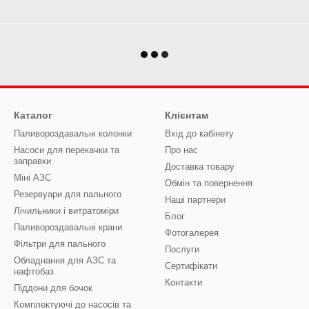
Каталог
Клієнтам
Паливороздавальні колонки
Вхід до кабінету
Насоси для перекачки та
Про нас
заправки
Доставка товару
Міні АЗС
Обмін та повернення
Резервуари для пального
Наші партнери
Лічильники і витратоміри
Блог
Паливороздавальні крани
Фотогалерея
Фільтри для пального
Послуги
Обладнання для АЗС та
Сертифікати
нафтобаз
Контакти
Піддони для бочок
Комплектуючі до насосів та