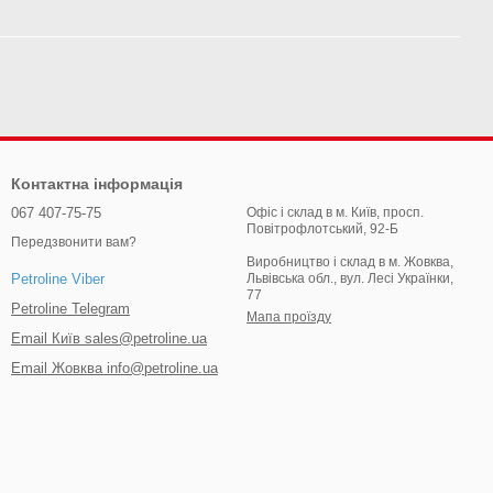
Контактна інформація
067 407-75-75
Офіс і склад в м. Київ, просп.
Повітрофлотський, 92-Б
Передзвонити вам?
Виробництво і склад в м. Жовква,
Львівська обл., вул. Лесі Українки,
Petroline Viber
77
Petroline Telegram
Мапа проїзду
Email Київ sales@petroline.ua
Email Жовква info@petroline.ua