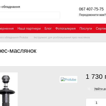
о обладнання
067 407-75-75
Передзвонити вам?
вернення
Наші партнери
Блог
Фотогалерея
Послуги
Серти
го обладнання Prolube
Інструмент для розблокування прес-маслянок
рес-маслянок
1 730 
Увійти
дл
%