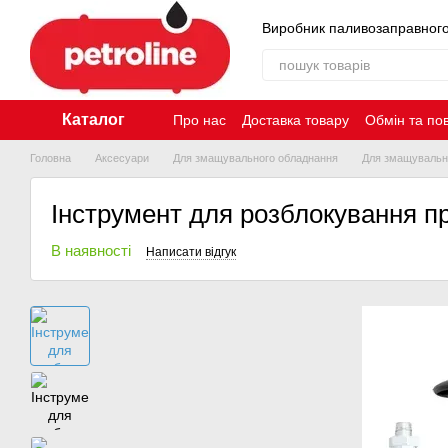
Перейти до основного контенту
Виробник паливозаправног
Каталог
Про нас
Доставка товару
Обмін та по
Контакти
Головна
Аксесуари
Для змащувального обладнання
Для змащувально
Інструмент для розблокування п
В наявності
Написати відгук